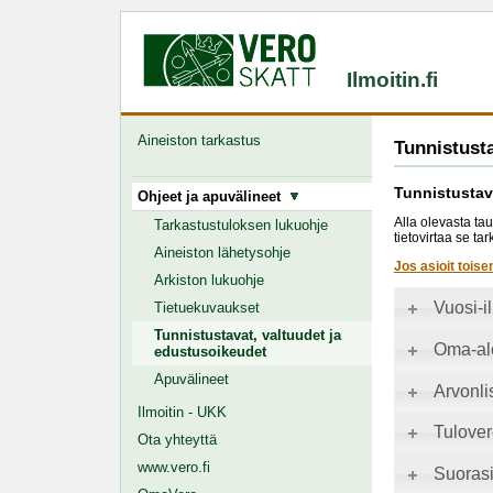
Ilmoitin.fi
Aineiston tarkastus
Tunnistusta
Tunnistustav
Ohjeet ja apuvälineet
Alla olevasta tau
Tarkastustuloksen lukuohje
tietovirtaa se t
Aineiston lähetysohje
Jos asioit toise
Arkiston lukuohje
Vuosi-i
Tietuekuvaukset
Tunnistustavat, valtuudet ja
Oma-alo
edustusoikeudet
Apuvälineet
Arvonli
Ilmoitin - UKK
Tulover
Ota yhteyttä
www.vero.fi
Suorasi