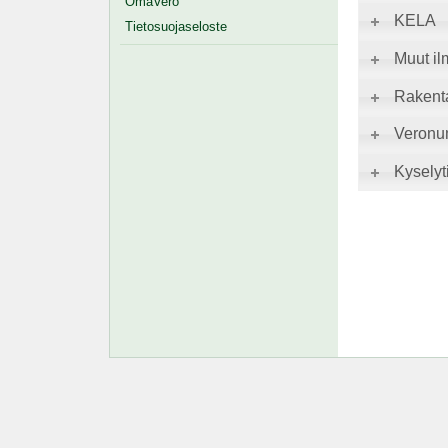
OmaVero
KELA
Tietosuojaseloste
Muut il
Rakent
Veronu
Kyselyti