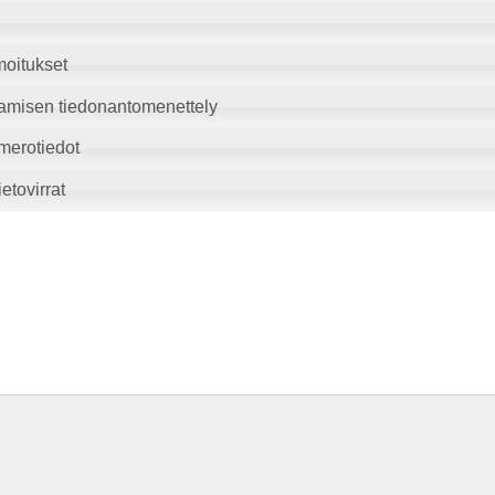
moitukset
amisen tiedonantomenettely
merotiedot
etovirrat