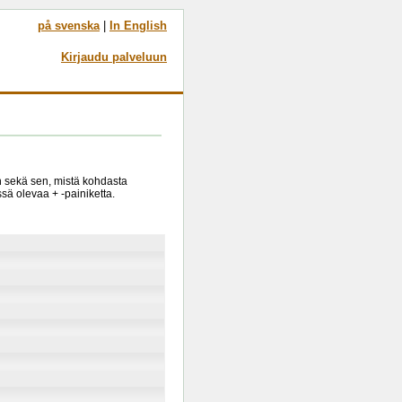
på svenska
|
In English
Kirjaudu palveluun
in sekä sen, mistä kohdasta
sä olevaa + -painiketta.