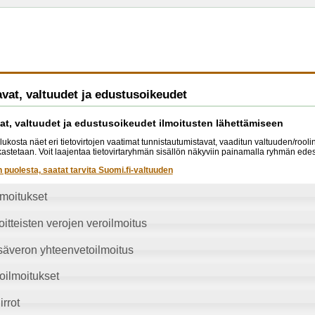
vat, valtuudet ja edustusoikeudet
at, valtuudet ja edustusoikeudet ilmoitusten lähettämiseen
lukosta näet eri tietovirtojen vaatimat tunnistautumistavat, vaaditun valtuuden/rool
arkastetaan. Voit laajentaa tietovirtaryhmän sisällön näkyviin painamalla ryhmän edes
n puolesta, saatat tarvita Suomi.fi-valtuuden
lmoitukset
itteisten verojen veroilmoitus
säveron yhteenvetoilmoitus
oilmoitukset
irrot