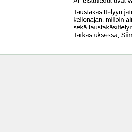
Aineistotiedot ovat v
Taustakäsittelyyn jät
kellonajan, milloin a
sekä taustakäsittelyn 
Tarkastuksessa, Siirr