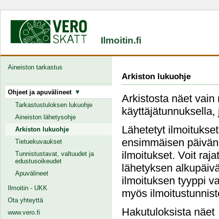
Ilmoitin.fi
Aineiston tarkastus
Arkiston lukuohje
Ohjeet ja apuvälineet
Arkistosta näet vain 
Tarkastustuloksen lukuohje
käyttäjätunnuksella, 
Aineiston lähetysohje
Lähetetyt ilmoitukse
Arkiston lukuohje
ensimmäisen päivän j
Tietuekuvaukset
ilmoitukset. Voit raj
Tunnistustavat, valtuudet ja
edustusoikeudet
lähetyksen alkupäivä
Apuvälineet
ilmoituksen tyyppi va
Ilmoitin - UKK
myös ilmoitustunnist
Ota yhteyttä
Hakutuloksista näet
www.vero.fi