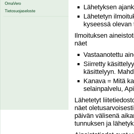
OmaVero
Lähetyksen ajank
Tietosuojaseloste
Lähetetyn ilmoit
kyseessä olevan t
Ilmoituksen aineistot
näet
Vastaanotettu ain
Siirretty käsittely
käsittelyyn. Mahdo
Kanava = Mitä kau
selainpalvelu, Ap
Lähetetyt liitetiedos
näet oletusarvoises
päivän välisenä aikan
tunnuksen ja lähety