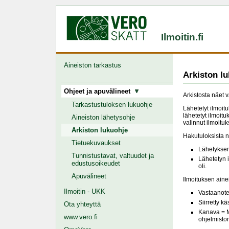
Ilmoitin.fi
Aineiston tarkastus
Arkiston l
Ohjeet ja apuvälineet
Arkistosta näet v
Tarkastustuloksen lukuohje
Lähetetyt ilmoit
lähetetyt ilmoit
Aineiston lähetysohje
valinnut ilmoitu
Arkiston lukuohje
Hakutuloksista n
Tietuekuvaukset
Lähetyksen
Tunnistustavat, valtuudet ja
Lähetetyn 
edustusoikeudet
oli.
Apuvälineet
Ilmoituksen ainei
Ilmoitin - UKK
Vastaanotet
Siirretty kä
Ota yhteyttä
Kanava = Mi
www.vero.fi
ohjelmistor