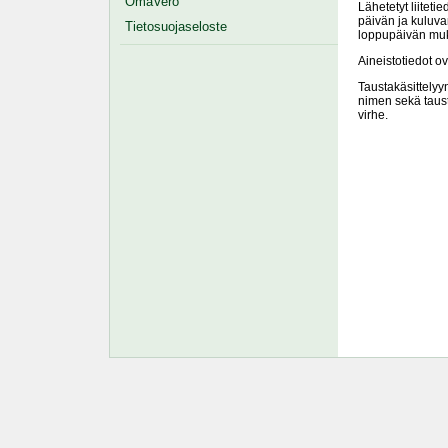
OmaVero
Lähetetyt liitet
päivän ja kuluva
Tietosuojaseloste
loppupäivän mu
Aineistotiedot ov
Taustakäsittelyyn
nimen sekä tausta
virhe.