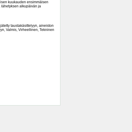
edellisen kuukauden ensimmäisen
a lähetyksen alkupäivän ja
jätetty taustakäsittelyyn, aineiston
lyyn, Valmis, Virheellinen, Tekninen