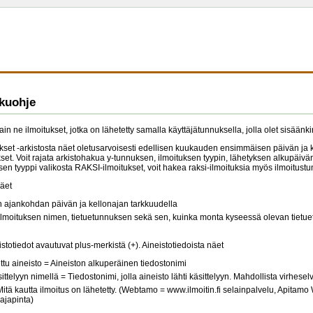
ukuohje
ain ne ilmoitukset, jotka on lähetetty samalla käyttäjätunnuksella, jolla olet sisäänk
ukset -arkistosta näet oletusarvoisesti edellisen kuukauden ensimmäisen päivän ja
ukset. Voit rajata arkistohakua y-tunnuksen, ilmoituksen tyypin, lähetyksen alkupäiv
ksen tyyppi valikosta RAKSI-ilmoitukset, voit hakea raksi-ilmoituksia myös ilmoitustu
äet
 ajankohdan päivän ja kellonajan tarkkuudella
ilmoituksen nimen, tietuetunnuksen sekä sen, kuinka monta kyseessä olevan tietue
stotiedot avautuvat plus-merkistä (+). Aineistotiedoista näet
tu aineisto = Aineiston alkuperäinen tiedostonimi
sittelyyn nimellä = Tiedostonimi, jolla aineisto lähti käsittelyyn. Mahdollista virheselv
tä kautta ilmoitus on lähetetty. (Webtamo = www.ilmoitin.fi selainpalvelu, Apitamo
ajapinta)