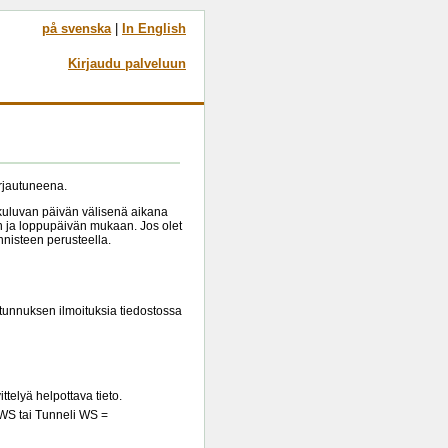
på svenska
|
In English
Kirjaudu palveluun
irjautuneena.
 kuluvan päivän välisenä aikana
än ja loppupäivän mukaan. Jos olet
nnisteen perusteella.
tunnuksen ilmoituksia tiedostossa
ittelyä helpottava tieto.
 WS tai Tunneli WS =