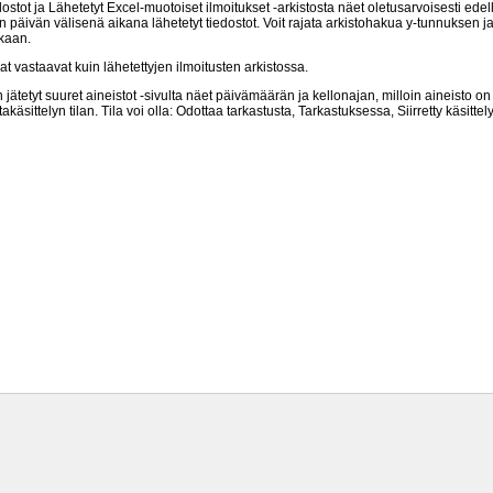
iedostot ja Lähetetyt Excel-muotoiset ilmoitukset -arkistosta näet oletusarvoisesti 
n päivän välisenä aikana lähetetyt tiedostot. Voit rajata arkistohakua y-tunnuksen j
kaan.
at vastaavat kuin lähetettyjen ilmoitusten arkistossa.
 jätetyt suuret aineistot -sivulta näet päivämäärän ja kellonajan, milloin aineisto on 
käsittelyn tilan. Tila voi olla: Odottaa tarkastusta, Tarkastuksessa, Siirretty käsitte