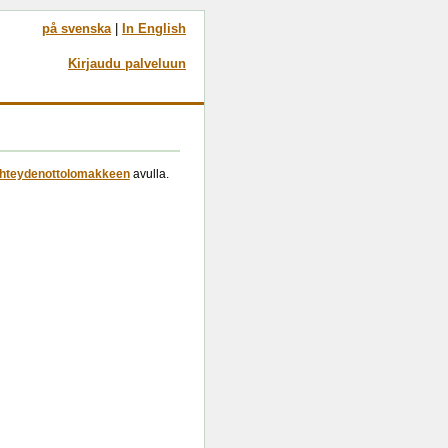
på svenska
|
In English
Kirjaudu palveluun
hteydenottolomakkeen
avulla.