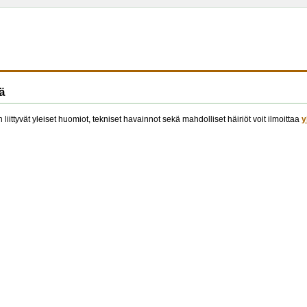
ä
 liittyvät yleiset huomiot, tekniset havainnot sekä mahdolliset häiriöt voit ilmoittaa
y