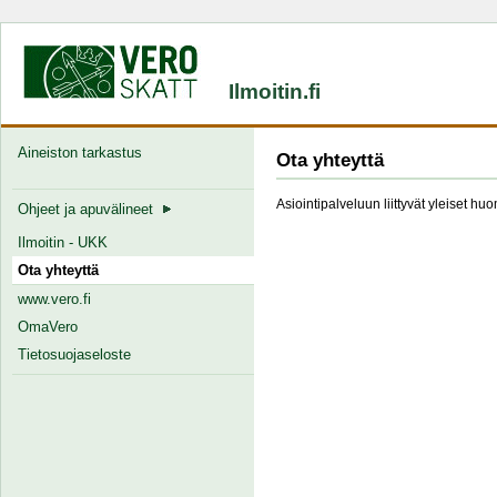
Ilmoitin.fi
Aineiston tarkastus
Ota yhteyttä
Asiointipalveluun liittyvät yleiset hu
Ohjeet ja apuvälineet
Ilmoitin - UKK
Ota yhteyttä
www.vero.fi
OmaVero
Tietosuojaseloste