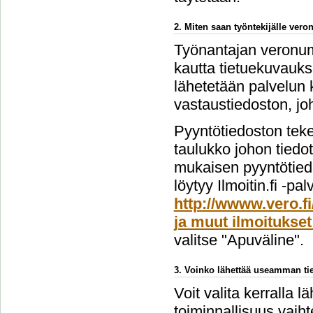
2. Miten saan työntekijälle ver
Työnantajan veronume
kautta tietuekuvauks
lähetetään palvelun 
vastaustiedoston, jo
Pyyntötiedoston teke
taulukko johon tiedo
mukaisen pyyntötiedo
löytyy Ilmoitin.fi -pa
http://wwww.vero.fi
ja muut ilmoitukset
valitse "Apuväline".
3. Voinko lähettää useamman tie
Voit valita kerralla l
toiminnallisuus vai