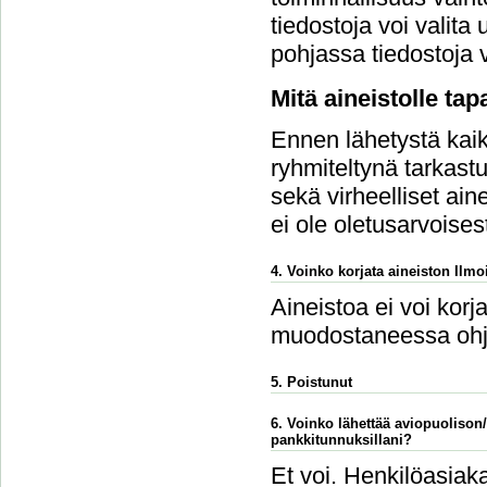
tiedostoja voi vali
pohjassa tiedostoja v
Mitä aineistolle ta
Ennen lähetystä kaikk
ryhmiteltynä tarkastu
sekä virheelliset ain
ei ole oletusarvoises
4. Voinko korjata aineiston Ilmoi
Aineistoa ei voi korj
muodostaneessa ohj
5. Poistunut
6. Voinko lähettää aviopuolison
pankkitunnuksillani?
Et voi. Henkilöasiaka