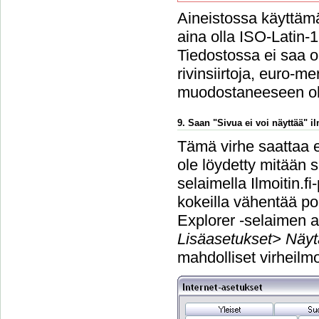
Aineistossa käyttämä
aina olla ISO-Latin-
Tiedostossa ei saa ol
rivinsiirtoja, euro-m
muodostaneeseen o
9. Saan "Sivua ei voi näyttää" 
Tämä virhe saattaa e
ole löydetty mitään s
selaimella Ilmoitin.f
kokeilla vähentää po
Explorer -selaimen a
Lisäasetukset> Näyt
mahdolliset virheilmo