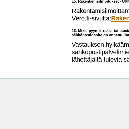
15. Rakentamisilmoitukset - UK
Rakentamisilmoittami
Vero.fi-sivulta:
Raken
16. Miksi pyyntö- raksi- tai taus
sähköpostiosoite on annettu ilm
Vastauksen hylkäämi
sähköpostipalvelimien
lähettäjältä tulevia s