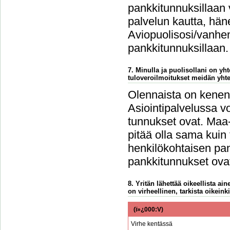
pankkitunnuksillaan 
palvelun kautta, häne
Aviopuolisosi/vanhem
pankkitunnuksillaan.
7. Minulla ja puolisollani on y
tuloveroilmoitukset meidän yht
Olennaista on kenen 
Asiointipalvelussa vo
tunnukset ovat. Maa-
pitää olla sama kuin
henkilökohtaisen pan
pankkitunnukset ovat
8. Yritän lähettää oikeellista a
on virheellinen, tarkista oikeinki
(ï»¿000:V)
Virhe kentässä