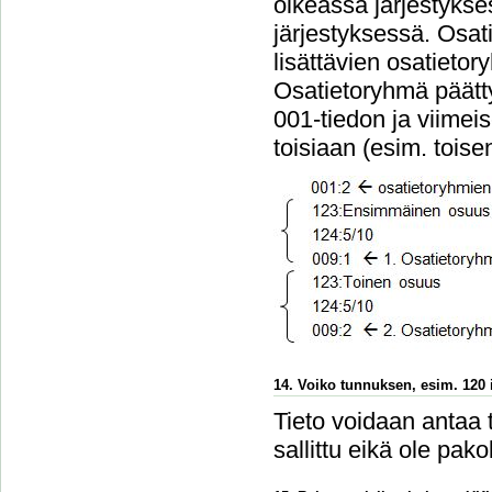
oikeassa järjestykse
järjestyksessä. Osa
lisättävien osatieto
Osatietoryhmä päätt
001-tiedon ja viimei
toisiaan (esim. tois
14. Voiko tunnuksen, esim. 120 i
Tieto voidaan antaa 
sallittu eikä ole pakol