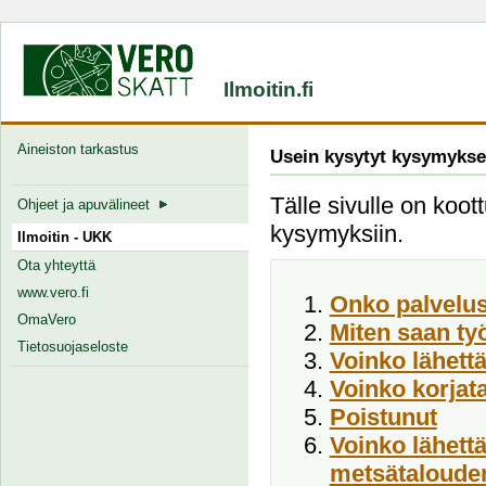
Ilmoitin.fi
Aineiston tarkastus
Usein kysytyt kysymykse
Tälle sivulle on koott
Ohjeet ja apuvälineet
kysymyksiin.
Ilmoitin - UKK
Ota yhteyttä
www.vero.fi
Onko palvelus
OmaVero
Miten saan ty
Tietosuojaseloste
Voinko lähett
Voinko korjata
Poistunut
Voinko lähett
metsätalouden