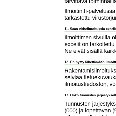
tarvittava toiminnalli
Ilmoitin.fi-palvelussa
tarkastettu virustorju
11. Saan virheilmoituksia excel
Ilmoittimen sivuilla 
excelit on tarkoitettu
Ne eivät sisällä kaikk
12. En pysty lähettämään Ilmoitt
Rakentamisilmoitukse
selviää tietuekuvauks
ilmoitustiedoston, v
13. Onko tunnusten järjestyksell
Tunnusten järjestykse
(000) ja lopettavan 