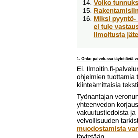
Voiko tunnukse
Rakentamisil
Miksi pyyntö- 
ei tule vasta
ilmoitusta jät
1. Onko palvelussa täytettäviä 
Ei. Ilmoitin.fi-palvel
ohjelmien tuottamia t
kiinteämittaisia tekst
Työnantajan veronum
yhteenvedon korjausi
vakuutustiedoista ja
velvollisuuden tarki
muodostamista var
täytetään.