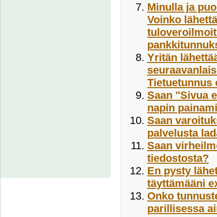
Minulla ja puo
Voinko lähett
tuloveroilmoit
pankkitunnuk
Yritän lähettä
seuraavanlais
Tietuetunnus o
Saan "Sivua ei
napin painami
Saan varoituks
palvelusta lad
Saan virheilm
tiedostosta?
En pysty lähet
täyttämääni e
Onko tunnuste
parillisessa a