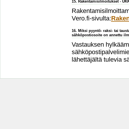
15. Rakentamisilmoitukset - UK
Rakentamisilmoittami
Vero.fi-sivulta:
Raken
16. Miksi pyyntö- raksi- tai taus
sähköpostiosoite on annettu ilm
Vastauksen hylkäämi
sähköpostipalvelimien
lähettäjältä tulevia s