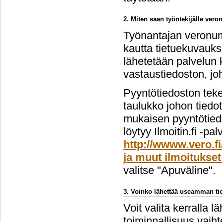
2. Miten saan työntekijälle ver
Työnantajan veronume
kautta tietuekuvauks
lähetetään palvelun 
vastaustiedoston, jo
Pyyntötiedoston teke
taulukko johon tiedo
mukaisen pyyntötiedo
löytyy Ilmoitin.fi -pa
http://wwww.vero.fi
ja muut ilmoitukset
valitse "Apuväline".
3. Voinko lähettää useamman tie
Voit valita kerralla l
toiminnallisuus vai