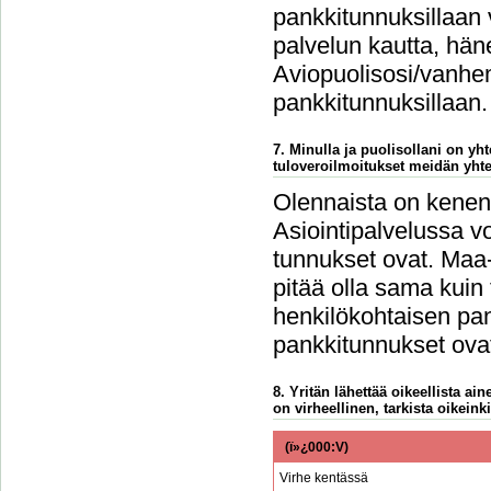
pankkitunnuksillaan 
palvelun kautta, häne
Aviopuolisosi/vanhem
pankkitunnuksillaan.
7. Minulla ja puolisollani on y
tuloveroilmoitukset meidän yht
Olennaista on kenen 
Asiointipalvelussa vo
tunnukset ovat. Maa-
pitää olla sama kuin
henkilökohtaisen pan
pankkitunnukset ovat
8. Yritän lähettää oikeellista a
on virheellinen, tarkista oikeinki
(ï»¿000:V)
Virhe kentässä