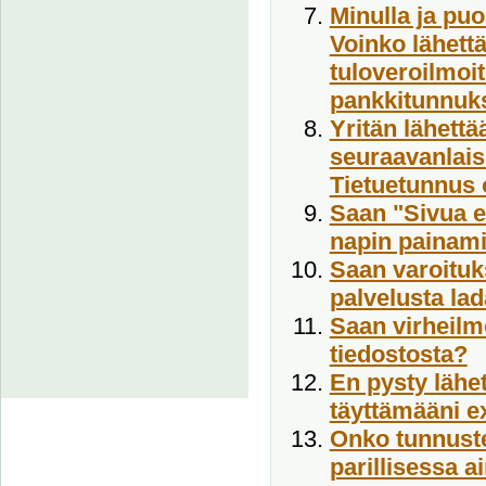
Minulla ja puo
Voinko lähett
tuloveroilmoit
pankkitunnuk
Yritän lähettä
seuraavanlais
Tietuetunnus o
Saan "Sivua ei
napin painami
Saan varoituks
palvelusta lad
Saan virheilm
tiedostosta?
En pysty lähet
täyttämääni e
Onko tunnuste
parillisessa a