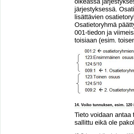
oikeassa järjestykse
järjestyksessä. Osa
lisättävien osatieto
Osatietoryhmä päätt
001-tiedon ja viimei
toisiaan (esim. tois
14. Voiko tunnuksen, esim. 120 i
Tieto voidaan antaa 
sallittu eikä ole pakol