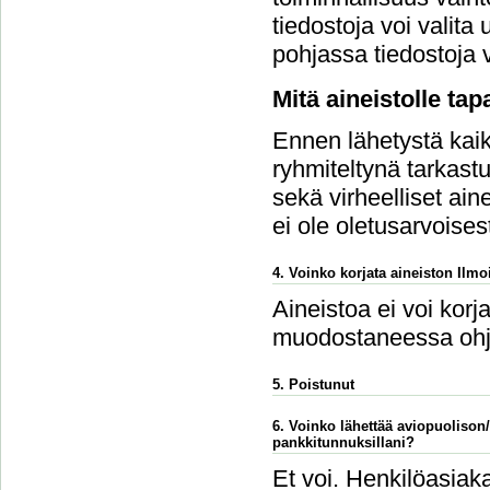
tiedostoja voi vali
pohjassa tiedostoja v
Mitä aineistolle ta
Ennen lähetystä kaikk
ryhmiteltynä tarkastu
sekä virheelliset ain
ei ole oletusarvoises
4. Voinko korjata aineiston Ilmoi
Aineistoa ei voi korj
muodostaneessa ohj
5. Poistunut
6. Voinko lähettää aviopuolison
pankkitunnuksillani?
Et voi. Henkilöasiaka