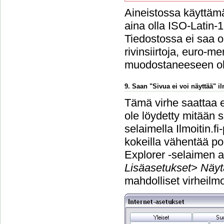
Aineistossa käyttämä
aina olla ISO-Latin-
Tiedostossa ei saa ol
rivinsiirtoja, euro-m
muodostaneeseen o
9. Saan "Sivua ei voi näyttää" 
Tämä virhe saattaa e
ole löydetty mitään s
selaimella Ilmoitin.f
kokeilla vähentää po
Explorer -selaimen a
Lisäasetukset> Näyt
mahdolliset virheilmo