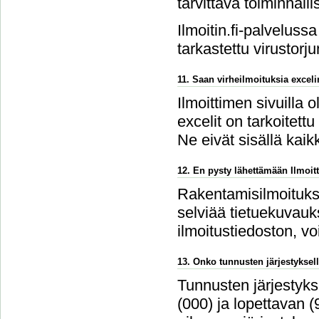
tarvittava toiminnalli
Ilmoitin.fi-palvelussa
tarkastettu virustorju
11. Saan virheilmoituksia excel
Ilmoittimen sivuilla 
excelit on tarkoitettu
Ne eivät sisällä kaikk
12. En pysty lähettämään Ilmoitt
Rakentamisilmoitukse
selviää tietuekuvauks
ilmoitustiedoston, v
13. Onko tunnusten järjestyksell
Tunnusten järjestykse
(000) ja lopettavan 