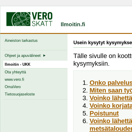
Ilmoitin.fi
Aineiston tarkastus
Usein kysytyt kysymykse
Tälle sivulle on koott
Ohjeet ja apuvälineet
kysymyksiin.
Ilmoitin - UKK
Ota yhteyttä
www.vero.fi
Onko palvelus
OmaVero
Miten saan ty
Tietosuojaseloste
Voinko lähett
Voinko korjata
Poistunut
Voinko lähett
metsätalouden