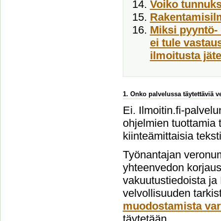
Voiko tunnukse
Rakentamisil
Miksi pyyntö- 
ei tule vasta
ilmoitusta jät
1. Onko palvelussa täytettäviä 
Ei. Ilmoitin.fi-palvel
ohjelmien tuottamia t
kiinteämittaisia tekst
Työnantajan veronum
yhteenvedon korjausi
vakuutustiedoista ja
velvollisuuden tarki
muodostamista var
täytetään.