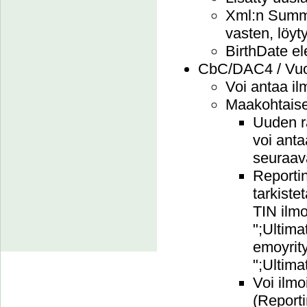
Xml:n Summar
vasten, löyt
BirthDate el
CbC/DAC4 / Vuo
Voi antaa il
Maakohtaisee
Uuden ra
voi anta
seuraav
Reporti
tarkist
TIN ilm
";Ultim
emoyrit
";Ultim
Voi ilmo
(Reporti