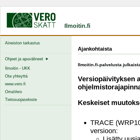
Ilmoitin.fi
Aineiston tarkastus
Ajankohtaista
Ohjeet ja apuvälineet
Ilmoitin.fi-palvelusta julkais
Ilmoitin - UKK
Ota yhteyttä
Versiopäivityksen a
www.vero.fi
ohjelmistorajapinna
OmaVero
Tietosuojaseloste
Keskeiset muutoks
TRACE (WRP101 
versioon:
Lisätty uusia