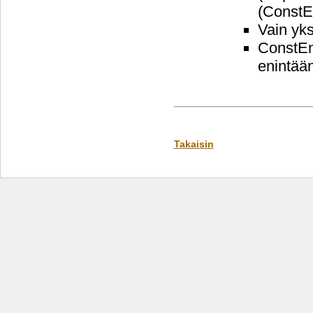
(ConstE
Vain yks
ConstEn
enintää
Takaisin