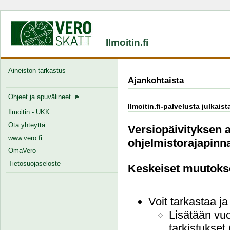
Ilmoitin.fi
Aineiston tarkastus
Ajankohtaista
Ohjeet ja apuvälineet
Ilmoitin.fi-palvelusta julkais
Ilmoitin - UKK
Ota yhteyttä
Versiopäivityksen a
www.vero.fi
ohjelmistorajapinna
OmaVero
Tietosuojaseloste
Keskeiset muutoks
Voit tarkastaa j
Lisätään vuo
tarkistukset