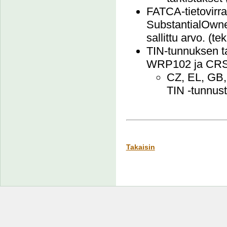
FATCA-tietovirr
SubstantialOwne
sallittu arvo. (
TIN-tunnuksen 
WRP102 ja CR
CZ, EL, GB, 
TIN -tunnust
Takaisin