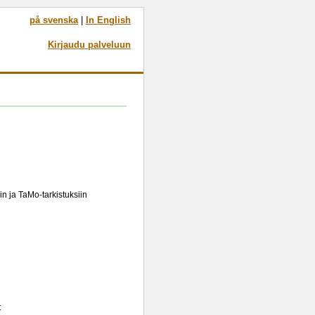
på svenska
|
In English
Kirjaudu palveluun
n ja TaMo-tarkistuksiin
t