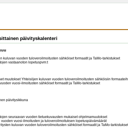
ttainen päivityskalenteri
kuu
n kuluvan vuoden tuloveroilmoitusten sähköiset formaatit ja TaMo-tarkistukset
tojen vastaanoton lopetuspvm:t
et muutokset Yhteisöjen kuluvan vuoden tuloveroilmoitusten sähköisiin formaateihi
uoden vuosi-ilmoitusten sähköiset formaatit ja TaMo-tarkistukset
nen päivitysikkuna
rtojen seuraavan vuoden tietuekuvausten mukaiset ohjelmamuutokset
 vuoden vuosi-ilmoitusten ja tuloveroilmoituksen lopetuspäivämäärät
itysten kuluvan vuoden tuloveroilmoitusten sähköiset formaatit ja TaMo-tarkistukse