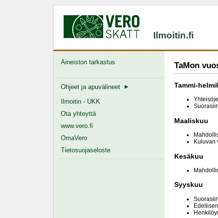
Ilmoitin.fi
Aineiston tarkastus
TaMon vuosi
Tammi-helmi
Ohjeet ja apuvälineet
Yhteisöje
Ilmoitin - UKK
Suorasiir
Ota yhteyttä
Maaliskuu
www.vero.fi
Mahdollis
OmaVero
Kuluvan v
Tietosuojaseloste
Kesäkuu
Mahdolli
Syyskuu
Suorasii
Edellisen
Henkilöyr