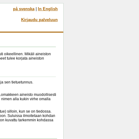
på svenska
|
In English
Kirjaudu palveluun
i oikeellinen. Mikäli aineiston
eet tulee korjata aineiston
 ja sen tietuetunnus.
 'Lomakkeen aineisto muodollisesti
n nimen alla kukin virhe omalla
tue) silloin, kun se on tiedossa.
itioon. Suluissa ilmoitetaan kohdan
jä on kuvattu tarkemmin kohdassa