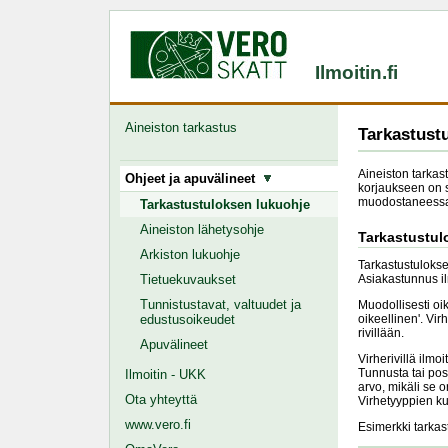
Ilmoitin.fi
Aineiston tarkastus
Tarkastust
Aineiston tarkas
Ohjeet ja apuvälineet
korjaukseen on sy
muodostaneessa
Tarkastustuloksen lukuohje
Aineiston lähetysohje
Tarkastustu
Arkiston lukuohje
Tarkastustulokset
Tietuekuvaukset
Asiakastunnus il
Tunnistustavat, valtuudet ja
Muodollisesti oi
edustusoikeudet
oikeellinen'. Vir
rivillään.
Apuvälineet
Virherivillä ilmo
Tunnusta tai posi
Ilmoitin - UKK
arvo, mikäli se 
Ota yhteyttä
Virhetyyppien k
www.vero.fi
Esimerkki tarkas