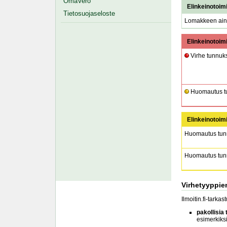
OmaVero
Elinkeinotoim
Tietosuojaseloste
Lomakkeen aine
Elinkeinotoim
Virhe tunnuks
Huomautus tu
Elinkeinotoim
Huomautus tunn
Huomautus tunn
Virhetyyppie
Ilmoitin.fi-tarka
pakollisia 
esimerkiksi