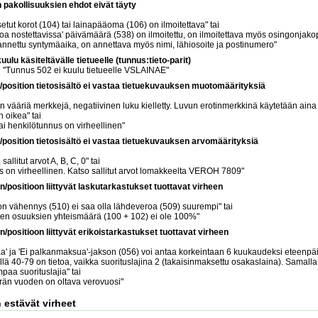
n pakollisuuksien ehdot eivät täyty
i
tut korot (104) tai lainapääoma (106) on ilmoitettava" tai
koa nostettavissa' päivämäärä (538) on ilmoitettu, on ilmoitettava myös osingonjak
 annettu syntymäaika, on annettava myös nimi, lähiosoite ja postinumero"
uulu käsiteltävälle tietueelle (tunnus:tieto-parit)
i "Tunnus 502 ei kuulu tietueelle VSLAINAE"
position tietosisältö ei vastaa tietuekuvauksen muotomäärityksiä
i
 vääriä merkkejä, negatiivinen luku kielletty. Luvun erotinmerkkinä käytetään aina 
 oikea" tai
ai henkilötunnus on virheellinen"
position tietosisältö ei vastaa tietuekuvauksen arvomäärityksiä
i
 sallitut arvot A, B, C, 0" tai
 on virheellinen. Katso sallitut arvot lomakkeelta VEROH 7809"
/positioon liittyvät laskutarkastukset tuottavat virheen
i
n vähennys (510) ei saa olla lähdeveroa (509) suurempi" tai
en osuuksien yhteismäärä (100 + 102) ei ole 100%"
/positioon liittyvät erikoistarkastukset tuottavat virheen
i
aa' ja 'Ei palkanmaksua'-jakson (056) voi antaa korkeintaan 6 kuukaudeksi eteenpäi
illä 40-79 on tietoa, vaikka suorituslajina 2 (takaisinmaksettu osakaslaina). Samalla 
aa suorituslajia" tai
än vuoden on oltava verovuosi"
 estävät virheet