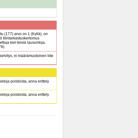
ttu (177) arvo on 1 (Kyllä), on
kö tilintarkastuskertomus
ettuja kiel-teisiä lausuntoja,
78).
elvitys, ei määrämuotoinen liite
ietoja poistoista, anna erittely
ietoja poistoista, anna erittely