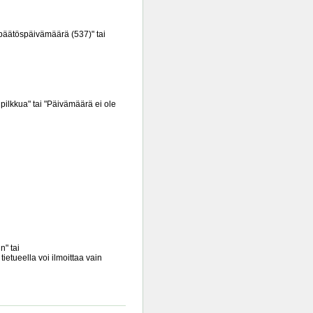
opäätöspäivämäärä (537)" tai
pilkkua" tai "Päivämäärä ei ole
n" tai
tietueella voi ilmoittaa vain