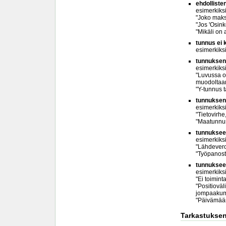
ehdolliste
esimerkiks
"Joko makse
"Jos 'Osin
"Mikäli on
tunnus ei k
esimerkiks
tunnuksen/
esimerkiks
"Luvussa on
muodoltaan
"Y-tunnus t
tunnuksen/
esimerkiks
"Tietovirhe,
"Maatunnus
tunnukseen
esimerkiks
"Lähdevero
"Työpanost
tunnukseen
esimerkiks
"Ei toimint
"Positioväl
jompaakump
"Päivämäär
Tarkastuksen