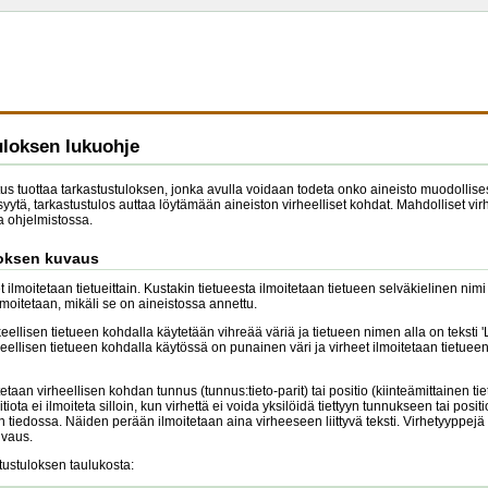
uloksen lukuohje
tus tuottaa tarkastustuloksen, jonka avulla voidaan todeta onko aineisto muodollisest
ytä, tarkastustulos auttaa löytämään aineiston virheelliset kohdat. Mahdolliset virh
 ohjelmistossa.
loksen kuvaus
 ilmoitetaan tietueittain. Kustakin tietueesta ilmoitetaan tietueen selväkielinen nimi
moitetaan, mikäli se on aineistossa annettu.
keellisen tietueen kohdalla käytetään vihreää väriä ja tietueen nimen alla on teksti
heellisen tietueen kohdalla käytössä on punainen väri ja virheet ilmoitetaan tietuee
itetaan virheellisen kohdan tunnus (tunnus:tieto-parit) tai positio (kiinteämittainen tie
tiota ei ilmoiteta silloin, kun virhettä ei voida yksilöidä tiettyyn tunnukseen tai pos
on tiedossa. Näiden perään ilmoitetaan aina virheeseen liittyvä teksti. Virhetyyppe
uvaus.
tustuloksen taulukosta: