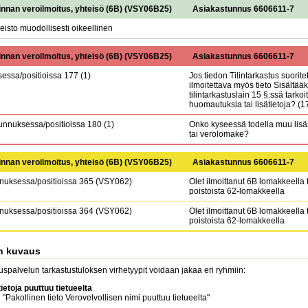
innan veroilmoitus, yhteisö (6B)
(
VSY06B25
)
Asiakastunnus 6606611-7
isto muodollisesti oikeellinen
innan veroilmoitus, yhteisö (6B)
(
VSY06B25
)
Asiakastunnus 6606611-7
essa/positioissa 177 (1)
Jos tiedon Tilintarkastus suorite
ilmoitettava myös tieto Sisältää
tilintarkastuslain 15 §:ssä tarkoit
huomautuksia tai lisätietoja? (1
nnuksessa/positioissa 180 (1)
Onko kyseessä todella muu lisäs
tai verolomake?
innan veroilmoitus, yhteisö (6B)
(
VSY06B25
)
Asiakastunnus 6606611-7
uksessa/positioissa 365 (VSY062)
Olet ilmoittanut 6B lomakkeella t
poistoista 62-lomakkeella
uksessa/positioissa 364 (VSY062)
Olet ilmoittanut 6B lomakkeella t
poistoista 62-lomakkeella
n kuvaus
stuspalvelun tarkastustuloksen virhetyypit voidaan jakaa eri ryhmiin:
tietoja puuttuu tietueelta
 "Pakollinen tieto Verovelvollisen nimi puuttuu tietueelta"