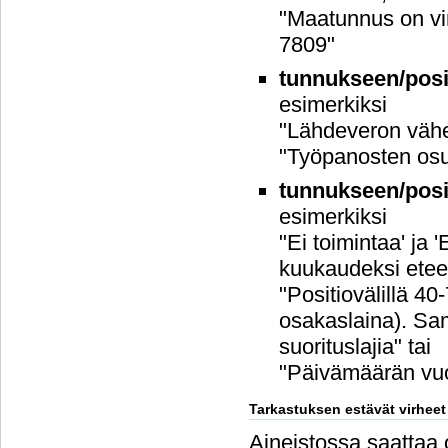
"Maatunnus on vi
7809"
tunnukseen/posit
esimerkiksi
"Lähdeveron vähen
"Työpanosten osu
tunnukseen/posit
esimerkiksi
"Ei toimintaa' ja
kuukaudeksi etee
"Positiovälillä 40
osakaslaina). Sam
suorituslajia" tai
"Päivämäärän vuo
Tarkastuksen estävät virheet
Aineistossa saattaa ol