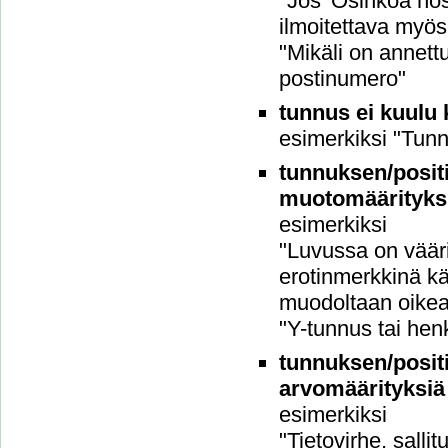
"Jos 'Osinkoa nos
ilmoitettava myö
"Mikäli on annett
postinumero"
tunnus ei kuulu k
esimerkiksi "Tun
tunnuksen/positi
muotomäärityks
esimerkiksi
"Luvussa on vääri
erotinmerkkinä kä
muodoltaan oikea"
"Y-tunnus tai hen
tunnuksen/positi
arvomäärityksiä
esimerkiksi
"Tietovirhe, sallit