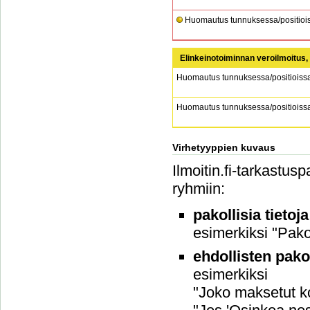
Huomautus tunnuksessa/positiois
Elinkeinotoiminnan veroilmoitus,
Huomautus tunnuksessa/positioiss
Huomautus tunnuksessa/positioiss
Virhetyyppien kuvaus
Ilmoitin.fi-tarkastus
ryhmiin:
pakollisia tietoj
esimerkiksi "Pakol
ehdollisten pako
esimerkiksi
"Joko maksetut ko