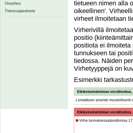
tietueen nimen alla 
OmaVero
oikeellinen'. Virheel
Tietosuojaseloste
virheet ilmoitetaan t
Virherivillä ilmoiteta
positio (kiinteämittai
positiota ei ilmoiteta 
tunnukseen tai posit
tiedossa. Näiden perä
Virhetyyppejä on ku
Esimerkki tarkastust
Elinkeinotoiminnan veroilmoitus,
Lomakkeen aineisto muodollisesti o
Elinkeinotoiminnan veroilmoitus,
Virhe tunnuksessa/positioissa 17