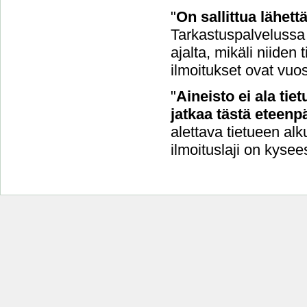
"
On sallittua lähet
Tarkastuspalvelussa 
ajalta, mikäli niide
ilmoitukset ovat vuo
"
Aineisto ei ala tie
jatkaa tästä eteenpä
alettava tietueen alk
ilmoituslaji on kysee