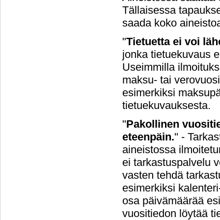
Tällaisessa tapaukse
saada koko aineisto
"
Tietuetta ei voi l
jonka tietuekuvaus ei
Useimmilla ilmoituksil
maksu- tai verovuosi.
esimerkiksi maksupäi
tietuekuvauksesta.
"
Pakollinen vuositie
eteenpäin.
" - Tarka
aineistossa ilmoitetu
ei tarkastuspalvelu v
vasten tehdä tarkastu
esimerkiksi kalenteri
osa päivämäärää esi
vuositiedon löytää t