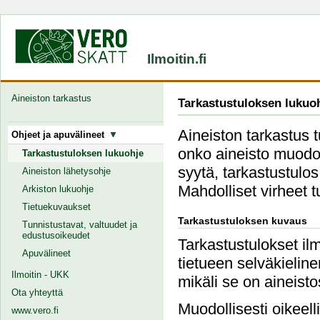
Ilmoitin.fi
Aineiston tarkastus
Tarkastustuloksen lukuo
Aineiston tarkastus 
Ohjeet ja apuvälineet
onko aineisto muodoll
Tarkastustuloksen lukuohje
syytä, tarkastustulos
Aineiston lähetysohje
Mahdolliset virheet 
Arkiston lukuohje
Tietuekuvaukset
Tarkastustuloksen kuvaus
Tunnistustavat, valtuudet ja
edustusoikeudet
Tarkastustulokset ilm
Apuvälineet
tietueen selväkielin
Ilmoitin - UKK
mikäli se on aineist
Ota yhteyttä
Muodollisesti oikeell
www.vero.fi