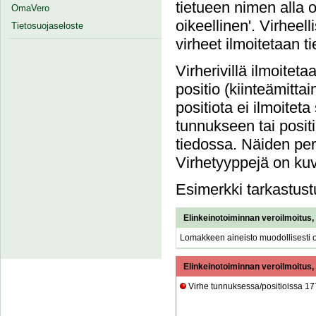
tietueen nimen alla 
OmaVero
oikeellinen'. Virheel
Tietosuojaseloste
virheet ilmoitetaan t
Virherivillä ilmoiteta
positio (kiinteämittai
positiota ei ilmoiteta 
tunnukseen tai posit
tiedossa. Näiden perä
Virhetyyppejä on ku
Esimerkki tarkastust
Elinkeinotoiminnan veroilmoitus,
Lomakkeen aineisto muodollisesti o
Elinkeinotoiminnan veroilmoitus,
Virhe tunnuksessa/positioissa 17