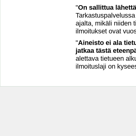
"
On sallittua lähet
Tarkastuspalvelussa 
ajalta, mikäli niide
ilmoitukset ovat vuo
"
Aineisto ei ala tie
jatkaa tästä eteenpä
alettava tietueen alk
ilmoituslaji on kysee