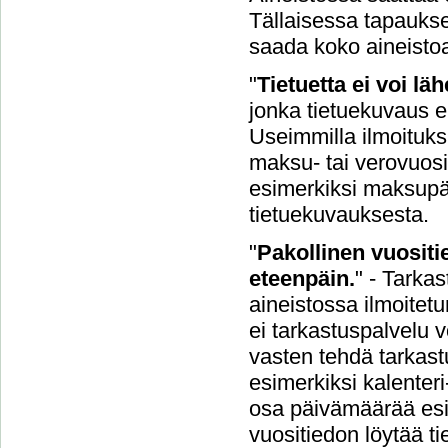
Tällaisessa tapaukse
saada koko aineisto
"
Tietuetta ei voi l
jonka tietuekuvaus ei
Useimmilla ilmoituksil
maksu- tai verovuosi.
esimerkiksi maksupäi
tietuekuvauksesta.
"
Pakollinen vuositie
eteenpäin.
" - Tarka
aineistossa ilmoitetu
ei tarkastuspalvelu v
vasten tehdä tarkastu
esimerkiksi kalenteri
osa päivämäärää esi
vuositiedon löytää t