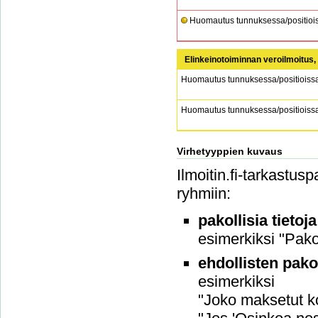
Huomautus tunnuksessa/positiois
Elinkeinotoiminnan veroilmoitus,
Huomautus tunnuksessa/positioiss
Huomautus tunnuksessa/positioiss
Virhetyyppien kuvaus
Ilmoitin.fi-tarkastus
ryhmiin:
pakollisia tietoj
esimerkiksi "Pakol
ehdollisten pako
esimerkiksi
"Joko maksetut ko