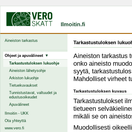
Ilmoitin.fi
Aineiston tarkastus
Tarkastustuloksen lukuo
Aineiston tarkastus 
Ohjeet ja apuvälineet
onko aineisto muodoll
Tarkastustuloksen lukuohje
syytä, tarkastustulos
Aineiston lähetysohje
Mahdolliset virheet 
Arkiston lukuohje
Tietuekuvaukset
Tarkastustuloksen kuvaus
Tunnistustavat, valtuudet ja
edustusoikeudet
Tarkastustulokset ilm
Apuvälineet
tietueen selväkielin
Ilmoitin - UKK
mikäli se on aineist
Ota yhteyttä
Muodollisesti oikeell
www.vero.fi