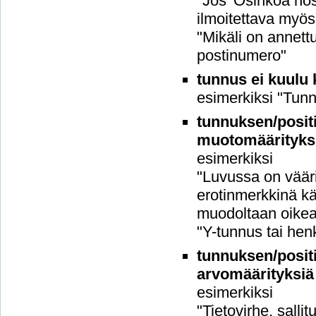
"Jos 'Osinkoa nos
ilmoitettava myö
"Mikäli on annett
postinumero"
tunnus ei kuulu k
esimerkiksi "Tun
tunnuksen/positi
muotomäärityks
esimerkiksi
"Luvussa on vääri
erotinmerkkinä kä
muodoltaan oikea"
"Y-tunnus tai hen
tunnuksen/positi
arvomäärityksiä
esimerkiksi
"Tietovirhe, sallit