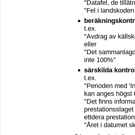
"Datafel, de tillå
"Fel i landskode
beräkningskontro
t.ex.
"Avdrag av källska
eller
"Det sammanlagda
inte 100%"
särskilda kontrol
t.ex.
"Perioden med 'In
kan anges högst 
"Det finns inform
prestationsslaget
ettdera prestation
"Året i datumet s