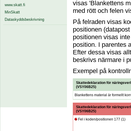
visas 'Blankettens ma
www.skatt.fi
med rött och felen vi
MinSkatt
Dataskyddsbeskrivning
På felraden visas ko
positionen (datapost
positionen visas inte 
position. I parentes 
Efter dessa visas allt
beskrivs närmare i p
Exempel på kontrollre
Skattedeklaration för näringsve
(
VSY06B25
)
Blankettens material är formellt korr
Skattedeklaration för näringsve
(
VSY06B25
)
Fel i koden/positionen 177 (1)