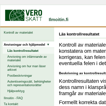
Ilmoitin.fi
Kontroll av materialet
Läs kontrollresultatet
Kontroll av materiale
Anvisningar och hjälpmedel
konstatera om materi
Läs kontrollresultatet
korrigeras, kan felen
Anvisning om inlämnande av
materialet
eventuella felen i d
Anvisning om hur man läser
arkivet
Beskrivning av kontrollresult
Postbeskrivningar
Kontrollresultaten vi
Autentiseringssätt, behörigheter
och representationsrätter
dess namn i klarspr
Hjälpverktyg
framgår av materiale
Ilmoitin - FAQ
Formellt korrekta d
Ta kontakt