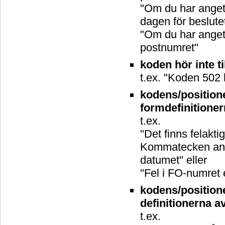
"Om du har angett
dagen för beslute
"Om du har anget
postnumret"
koden hör inte t
t.ex. "Koden 502 
kodens/position
formdefinitione
t.ex.
"Det finns felaktig
Kommatecken använ
datumet" eller
"Fel i FO-numret 
kodens/position
definitionerna a
t.ex.