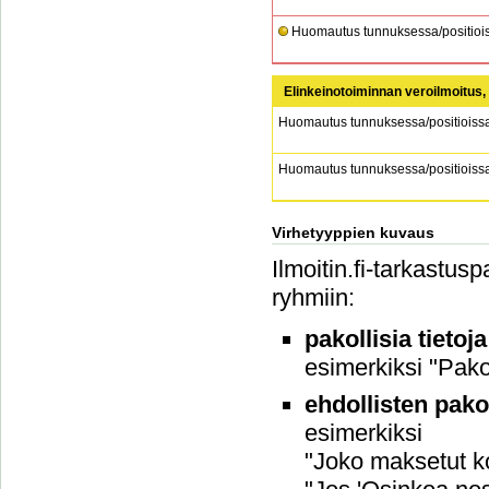
Huomautus tunnuksessa/positiois
Elinkeinotoiminnan veroilmoitus,
Huomautus tunnuksessa/positioiss
Huomautus tunnuksessa/positioiss
Virhetyyppien kuvaus
Ilmoitin.fi-tarkastus
ryhmiin:
pakollisia tietoj
esimerkiksi "Pakol
ehdollisten pako
esimerkiksi
"Joko maksetut ko