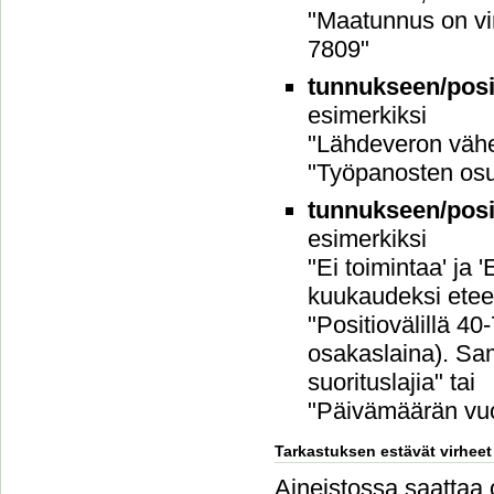
"Maatunnus on vi
7809"
tunnukseen/posit
esimerkiksi
"Lähdeveron vähen
"Työpanosten osu
tunnukseen/posit
esimerkiksi
"Ei toimintaa' ja
kuukaudeksi etee
"Positiovälillä 40
osakaslaina). Sam
suorituslajia" tai
"Päivämäärän vuo
Tarkastuksen estävät virheet
Aineistossa saattaa ol