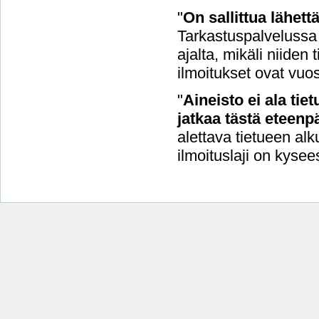
"
On sallittua lähet
Tarkastuspalvelussa 
ajalta, mikäli niide
ilmoitukset ovat vuo
"
Aineisto ei ala tie
jatkaa tästä eteenpä
alettava tietueen alk
ilmoituslaji on kysee