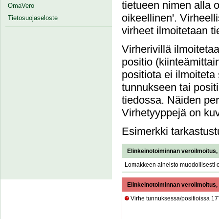
tietueen nimen alla 
OmaVero
oikeellinen'. Virheel
Tietosuojaseloste
virheet ilmoitetaan t
Virherivillä ilmoiteta
positio (kiinteämittai
positiota ei ilmoiteta 
tunnukseen tai posit
tiedossa. Näiden perä
Virhetyyppejä on ku
Esimerkki tarkastust
Elinkeinotoiminnan veroilmoitus,
Lomakkeen aineisto muodollisesti o
Elinkeinotoiminnan veroilmoitus,
Virhe tunnuksessa/positioissa 17