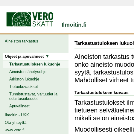
Ilmoitin.fi
Aineiston tarkastus
Tarkastustuloksen lukuo
Aineiston tarkastus 
Ohjeet ja apuvälineet
onko aineisto muodoll
Tarkastustuloksen lukuohje
syytä, tarkastustulos
Aineiston lähetysohje
Mahdolliset virheet 
Arkiston lukuohje
Tietuekuvaukset
Tarkastustuloksen kuvaus
Tunnistustavat, valtuudet ja
edustusoikeudet
Tarkastustulokset ilm
Apuvälineet
tietueen selväkielin
Ilmoitin - UKK
mikäli se on aineist
Ota yhteyttä
Muodollisesti oikeell
www.vero.fi