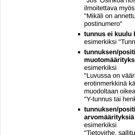
"Jos 'Osinkoa nos
ilmoitettava myö
"Mikäli on annett
postinumero"
tunnus ei kuulu k
esimerkiksi "Tun
tunnuksen/positi
muotomäärityks
esimerkiksi
"Luvussa on vääri
erotinmerkkinä kä
muodoltaan oikea"
"Y-tunnus tai hen
tunnuksen/positi
arvomäärityksiä
esimerkiksi
"Tietovirhe, sallit