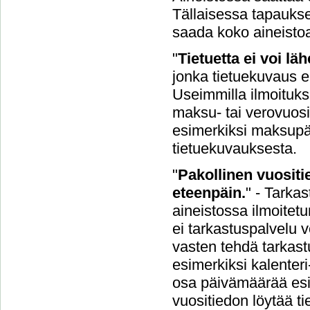
Tällaisessa tapaukse
saada koko aineisto
"
Tietuetta ei voi l
jonka tietuekuvaus ei
Useimmilla ilmoituksil
maksu- tai verovuosi.
esimerkiksi maksupäi
tietuekuvauksesta.
"
Pakollinen vuositie
eteenpäin.
" - Tarka
aineistossa ilmoitetu
ei tarkastuspalvelu v
vasten tehdä tarkastu
esimerkiksi kalenteri
osa päivämäärää esi
vuositiedon löytää t