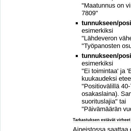
"Maatunnus on vi
7809"
tunnukseen/posit
esimerkiksi
"Lähdeveron vähen
"Työpanosten osu
tunnukseen/posit
esimerkiksi
"Ei toimintaa' ja
kuukaudeksi etee
"Positiovälillä 40
osakaslaina). Sam
suorituslajia" tai
"Päivämäärän vuo
Tarkastuksen estävät virheet
Aineistossa saattaa ol