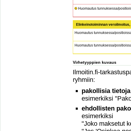
Huomautus tunnuksessa/positiois
Elinkeinotoiminnan veroilmoitus,
Huomautus tunnuksessa/positioiss
Huomautus tunnuksessa/positioiss
Virhetyyppien kuvaus
Ilmoitin.fi-tarkastus
ryhmiin:
pakollisia tietoj
esimerkiksi "Pakol
ehdollisten pako
esimerkiksi
"Joko maksetut ko