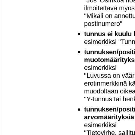
"Jos 'Osinkoa nos
ilmoitettava myö
"Mikäli on annett
postinumero"
tunnus ei kuulu k
esimerkiksi "Tun
tunnuksen/positi
muotomäärityks
esimerkiksi
"Luvussa on vääri
erotinmerkkinä kä
muodoltaan oikea"
"Y-tunnus tai hen
tunnuksen/positi
arvomäärityksiä
esimerkiksi
"Tietovirhe, sallit