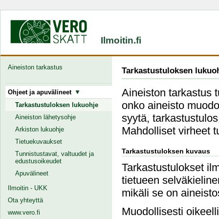
Ilmoitin.fi
Aineiston tarkastus
Tarkastustuloksen lukuo
Aineiston tarkastus 
Ohjeet ja apuvälineet
onko aineisto muodoll
Tarkastustuloksen lukuohje
syytä, tarkastustulos
Aineiston lähetysohje
Mahdolliset virheet 
Arkiston lukuohje
Tietuekuvaukset
Tarkastustuloksen kuvaus
Tunnistustavat, valtuudet ja
edustusoikeudet
Tarkastustulokset ilm
Apuvälineet
tietueen selväkielin
Ilmoitin - UKK
mikäli se on aineist
Ota yhteyttä
Muodollisesti oikeell
www.vero.fi