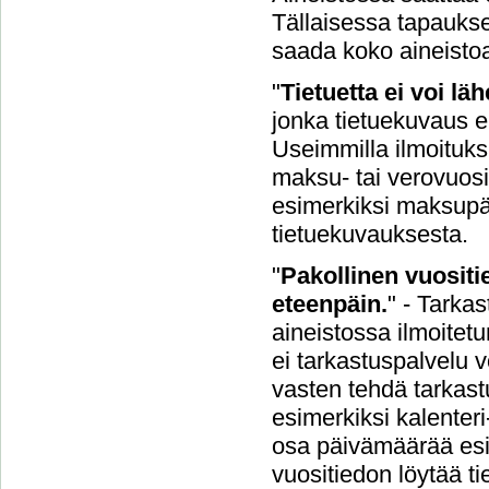
Tällaisessa tapaukse
saada koko aineisto
"
Tietuetta ei voi l
jonka tietuekuvaus ei
Useimmilla ilmoituksil
maksu- tai verovuosi.
esimerkiksi maksupäi
tietuekuvauksesta.
"
Pakollinen vuositie
eteenpäin.
" - Tarka
aineistossa ilmoitetu
ei tarkastuspalvelu v
vasten tehdä tarkastu
esimerkiksi kalenteri
osa päivämäärää esi
vuositiedon löytää t