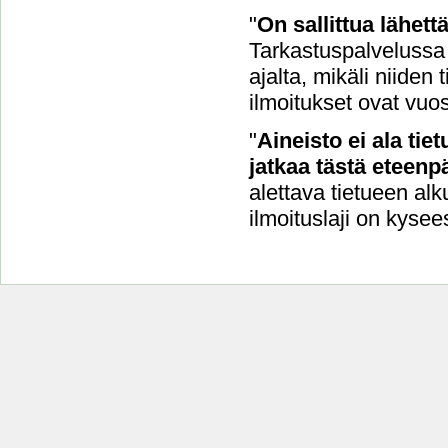
"
On sallittua lähet
Tarkastuspalvelussa 
ajalta, mikäli niide
ilmoitukset ovat vuo
"
Aineisto ei ala tie
jatkaa tästä eteenpä
alettava tietueen alk
ilmoituslaji on kysee