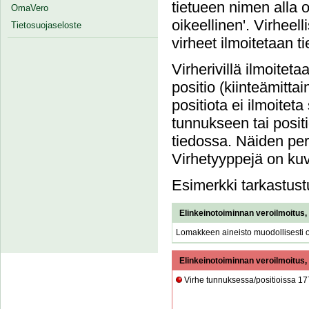
tietueen nimen alla 
OmaVero
oikeellinen'. Virheel
Tietosuojaseloste
virheet ilmoitetaan t
Virherivillä ilmoiteta
positio (kiinteämittai
positiota ei ilmoiteta 
tunnukseen tai posit
tiedossa. Näiden perä
Virhetyyppejä on ku
Esimerkki tarkastust
Elinkeinotoiminnan veroilmoitus,
Lomakkeen aineisto muodollisesti o
Elinkeinotoiminnan veroilmoitus,
Virhe tunnuksessa/positioissa 17