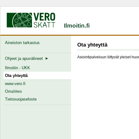
Ilmoitin.fi
Aineiston tarkastus
Ota yhteyttä
Asiointipalveluun liittyvät yleiset hu
Ohjeet ja apuvälineet
Ilmoitin - UKK
Ota yhteyttä
www.vero.fi
OmaVero
Tietosuojaseloste