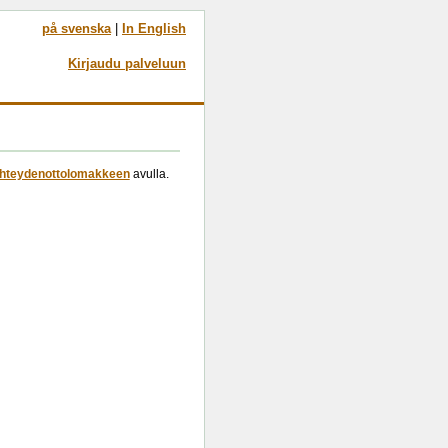
på svenska
|
In English
Kirjaudu palveluun
hteydenottolomakkeen
avulla.