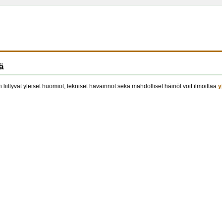
ä
 liittyvät yleiset huomiot, tekniset havainnot sekä mahdolliset häiriöt voit ilmoittaa
y