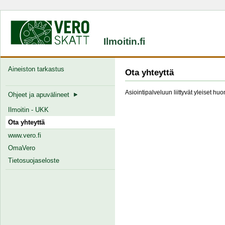
Ilmoitin.fi
Aineiston tarkastus
Ota yhteyttä
Asiointipalveluun liittyvät yleiset hu
Ohjeet ja apuvälineet
Ilmoitin - UKK
Ota yhteyttä
www.vero.fi
OmaVero
Tietosuojaseloste