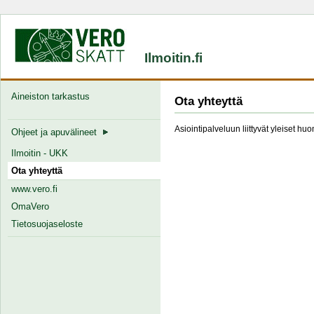
Ilmoitin.fi
Aineiston tarkastus
Ota yhteyttä
Asiointipalveluun liittyvät yleiset hu
Ohjeet ja apuvälineet
Ilmoitin - UKK
Ota yhteyttä
www.vero.fi
OmaVero
Tietosuojaseloste