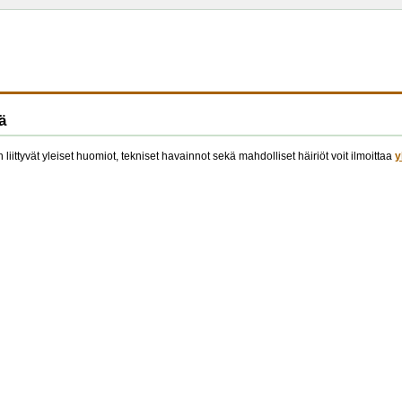
ä
 liittyvät yleiset huomiot, tekniset havainnot sekä mahdolliset häiriöt voit ilmoittaa
y