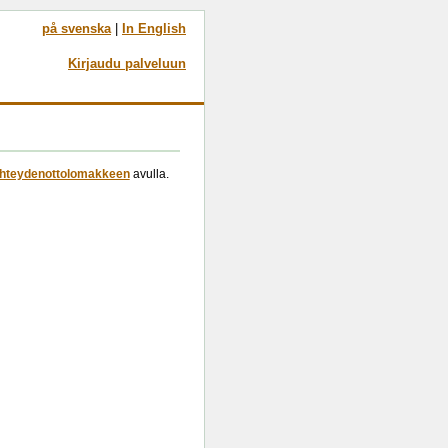
på svenska
|
In English
Kirjaudu palveluun
hteydenottolomakkeen
avulla.