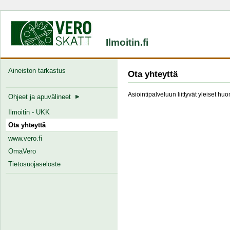
Ilmoitin.fi
Aineiston tarkastus
Ota yhteyttä
Asiointipalveluun liittyvät yleiset hu
Ohjeet ja apuvälineet
Ilmoitin - UKK
Ota yhteyttä
www.vero.fi
OmaVero
Tietosuojaseloste