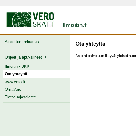
Ilmoitin.fi
Aineiston tarkastus
Ota yhteyttä
Asiointipalveluun liittyvät yleiset hu
Ohjeet ja apuvälineet
Ilmoitin - UKK
Ota yhteyttä
www.vero.fi
OmaVero
Tietosuojaseloste