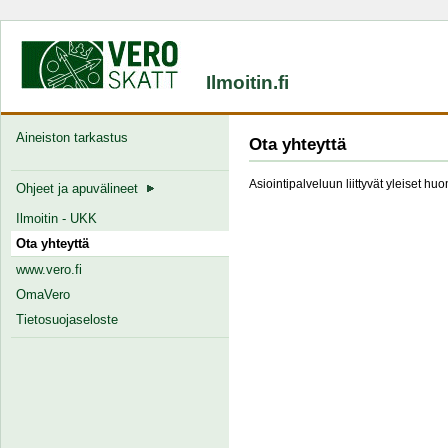
Ilmoitin.fi
Aineiston tarkastus
Ota yhteyttä
Asiointipalveluun liittyvät yleiset hu
Ohjeet ja apuvälineet
Ilmoitin - UKK
Ota yhteyttä
www.vero.fi
OmaVero
Tietosuojaseloste