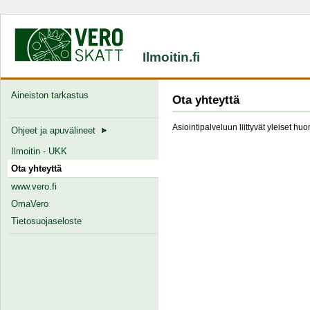
Ilmoitin.fi
Aineiston tarkastus
Ota yhteyttä
Asiointipalveluun liittyvät yleiset hu
Ohjeet ja apuvälineet
Ilmoitin - UKK
Ota yhteyttä
www.vero.fi
OmaVero
Tietosuojaseloste