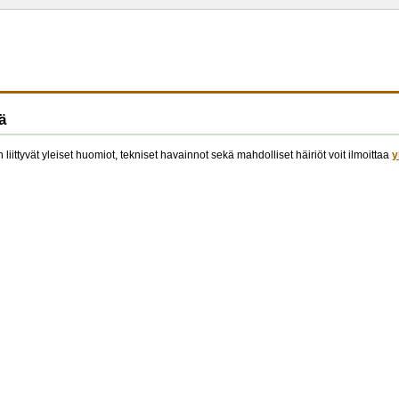
ä
 liittyvät yleiset huomiot, tekniset havainnot sekä mahdolliset häiriöt voit ilmoittaa
y