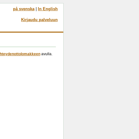
på svenska
|
In English
Kirjaudu palveluun
hteydenottolomakkeen
avulla.