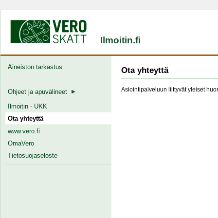
Ilmoitin.fi
Aineiston tarkastus
Ota yhteyttä
Asiointipalveluun liittyvät yleiset hu
Ohjeet ja apuvälineet
Ilmoitin - UKK
Ota yhteyttä
www.vero.fi
OmaVero
Tietosuojaseloste