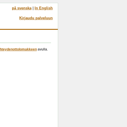
på svenska
|
In English
Kirjaudu palveluun
hteydenottolomakkeen
avulla.