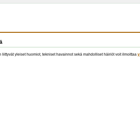
ä
 liittyvät yleiset huomiot, tekniset havainnot sekä mahdolliset häiriöt voit ilmoittaa
y