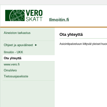
Ilmoitin.fi
Aineiston tarkastus
Ota yhteyttä
Asiointipalveluun liittyvät yleiset hu
Ohjeet ja apuvälineet
Ilmoitin - UKK
Ota yhteyttä
www.vero.fi
OmaVero
Tietosuojaseloste