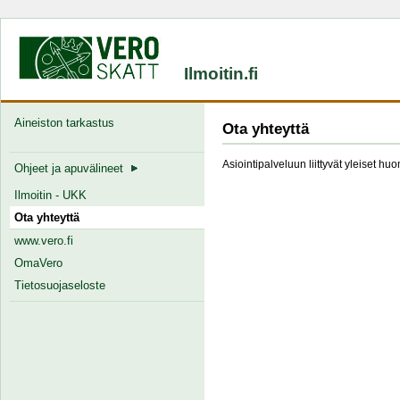
Ilmoitin.fi
Aineiston tarkastus
Ota yhteyttä
Asiointipalveluun liittyvät yleiset hu
Ohjeet ja apuvälineet
Ilmoitin - UKK
Ota yhteyttä
www.vero.fi
OmaVero
Tietosuojaseloste