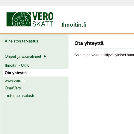
Ilmoitin.fi
Aineiston tarkastus
Ota yhteyttä
Asiointipalveluun liittyvät yleiset hu
Ohjeet ja apuvälineet
Ilmoitin - UKK
Ota yhteyttä
www.vero.fi
OmaVero
Tietosuojaseloste