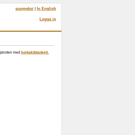
suomeksi
|
In English
Logga in
etjänsten med
kontaktblankett.