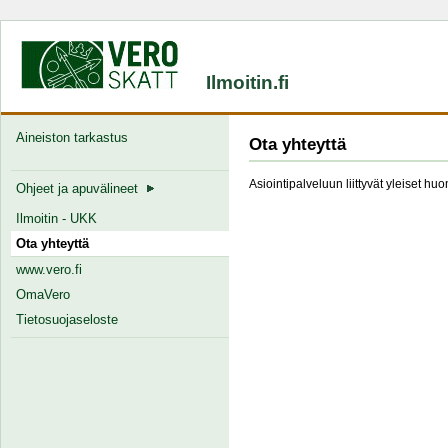
Ilmoitin.fi
Aineiston tarkastus
Ota yhteyttä
Asiointipalveluun liittyvät yleiset hu
Ohjeet ja apuvälineet
Ilmoitin - UKK
Ota yhteyttä
www.vero.fi
OmaVero
Tietosuojaseloste