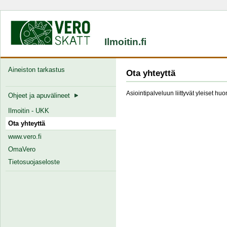
Ilmoitin.fi
Aineiston tarkastus
Ota yhteyttä
Asiointipalveluun liittyvät yleiset hu
Ohjeet ja apuvälineet
Ilmoitin - UKK
Ota yhteyttä
www.vero.fi
OmaVero
Tietosuojaseloste