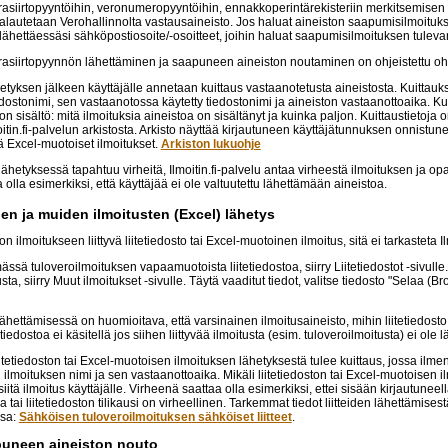
rasiirtopyyntöihin, veronumeropyyntöihin, ennakkoperintärekisteriin merkitsemisen
alautetaan Verohallinnolta vastausaineisto. Jos haluat aineiston saapumisilmoituk
lähettäessäsi sähköpostiosoite/-osoitteet, joihin haluat saapumisilmoituksen tuleva
rasiirtopyynnön lähettäminen ja saapuneen aineiston noutaminen on ohjeistettu oh
tyksen jälkeen käyttäjälle annetaan kuittaus vastaanotetusta aineistosta. Kuittauk
dostonimi, sen vastaanotossa käytetty tiedostonimi ja aineiston vastaanottoaika. 
ton sisältö: mitä ilmoituksia aineistoa on sisältänyt ja kuinka paljon. Kuittaustietoja
in.fi-palvelun arkistosta. Arkisto näyttää kirjautuneen käyttäjätunnuksen onnistunees
kä Excel-muotoiset ilmoitukset.
Arkiston lukuohje
lähetyksessä tapahtuu virheitä, Ilmoitin.fi-palvelu antaa virheestä ilmoituksen ja opa
olla esimerkiksi, että käyttäjää ei ole valtuutettu lähettämään aineistoa.
jen ja muiden ilmoitusten (Excel) lähetys
n ilmoitukseen liittyvä liitetiedosto tai Excel-muotoinen ilmoitus, sitä ei tarkasteta Ilm
ässä tuloveroilmoituksen vapaamuotoista liitetiedostoa, siirry Liitetiedostot -sivull
sta, siirry Muut ilmoitukset -sivulle. Täytä vaaditut tiedot, valitse tiedosto "Selaa (B
lähettämisessä on huomioitava, että varsinainen ilmoitusaineisto, mihin liitetiedosto 
tiedostoa ei käsitellä jos siihen liittyvää ilmoitusta (esim. tuloveroilmoitusta) ei ole 
tetiedoston tai Excel-muotoisen ilmoituksen lähetyksestä tulee kuittaus, jossa ilmen
ilmoituksen nimi ja sen vastaanottoaika. Mikäli liitetiedoston tai Excel-muotoisen 
iitä ilmoitus käyttäjälle. Virheenä saattaa olla esimerkiksi, ettei sisään kirjautuneell
 tai liitetiedoston tilikausi on virheellinen. Tarkemmat tiedot liitteiden lähettämisestä 
sa:
Sähköisen tuloveroilmoituksen sähköiset liitteet
.
puneen aineiston nouto