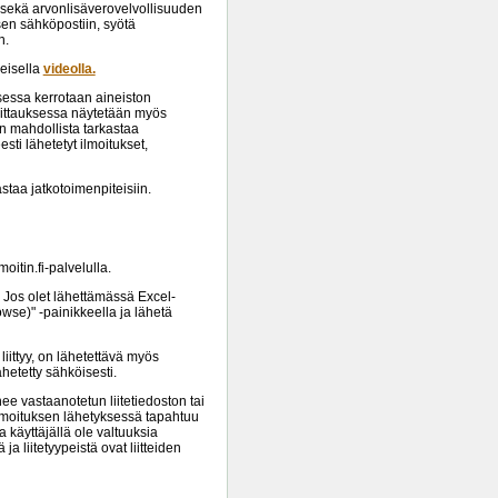
 sekä arvonlisäverovelvollisuuden
sen sähköpostiin, syötä
n.
eisella
videolla.
sessa kerrotaan aineiston
Kuittauksessa näytetään myös
 on mahdollista tarkastaa
ti lähetetyt ilmoitukset,
staa jatkotoimenpiteisiin.
oitin.fi-palvelulla.
e. Jos olet lähettämässä Excel-
rowse)" -painikkeella ja lähetä
liittyy, on lähetettävä myös
lähetetty sähköisesti.
ee vastaanotetun liitetiedoston tai
ilmoituksen lähetyksessä tapahtuu
a käyttäjällä ole valtuuksia
ja liitetyypeistä ovat liitteiden