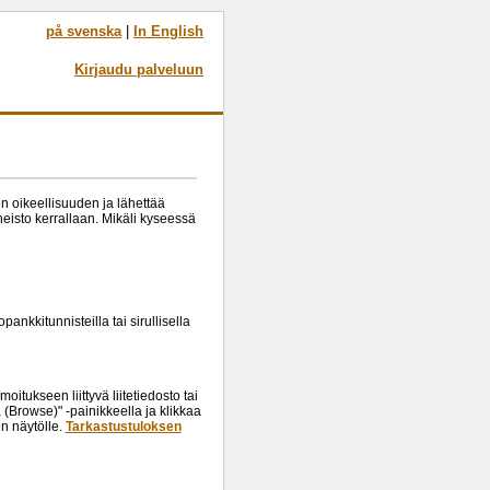
på svenska
|
In English
Kirjaudu palveluun
sen oikeellisuuden ja lähettää
neisto kerrallaan. Mikäli kyseessä
nkkitunnisteilla tai sirullisella
itukseen liittyvä liitetiedosto tai
 (Browse)" -painikkeella ja klikkaa
en näytölle.
Tarkastustuloksen