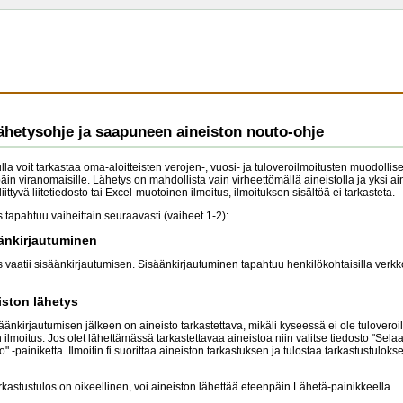
ähetysohje ja saapuneen aineiston nouto-ohje
lulla voit tarkastaa oma-aloitteisten verojen-, vuosi- ja tuloveroilmoitusten muodolli
in viranomaisille. Lähetys on mahdollista vain virheettömällä aineistolla ja yksi ai
iittyvä liitetiedosto tai Excel-muotoinen ilmoitus, ilmoituksen sisältöä ei tarkasteta.
 tapahtuu vaiheittain seuraavasti (vaiheet 1-2):
äänkirjautuminen
 vaatii sisäänkirjautumisen. Sisäänkirjautuminen tapahtuu henkilökohtaisilla verkkopa
iston lähetys
nkirjautumisen jälkeen on aineisto tarkastettava, mikäli kyseessä ei ole tuloveroilmo
lmoitus. Jos olet lähettämässä tarkastettavaa aineistoa niin valitse tiedosto "Selaa
o" -painiketta. Ilmoitin.fi suorittaa aineiston tarkastuksen ja tulostaa tarkastustuloks
rkastustulos on oikeellinen, voi aineiston lähettää eteenpäin Lähetä-painikkeella.