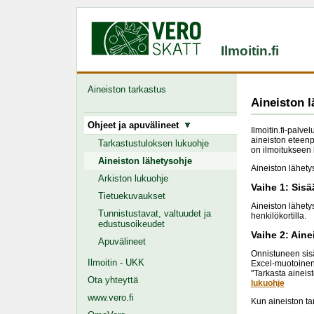
Ilmoitin.fi
Aineiston tarkastus
Aineiston l
Ohjeet ja apuvälineet
Ilmoitin.fi-palve
aineiston eteenpä
Tarkastustuloksen lukuohje
on ilmoitukseen l
Aineiston lähetysohje
Aineiston lähetys
Arkiston lukuohje
Vaihe 1: Sis
Tietuekuvaukset
Aineiston lähetys
Tunnistustavat, valtuudet ja
henkilökortilla.
edustusoikeudet
Vaihe 2: Aine
Apuvälineet
Onnistuneen sisää
Ilmoitin - UKK
Excel-muotoinen i
"Tarkasta aineist
Ota yhteyttä
lukuohje
www.vero.fi
Kun aineiston ta