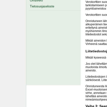
OmaVero
Verokorttien suo
tarkistamiseen p
Tietosuojaseloste
pyyntöaineistoa 
Verokorttien suo
Onnistuneen lähe
alkuperäinen tie
eriteltynä aineis
myöhemmin Ilmoit
liitetiedostot se
Mikäli aineiston 
Virheenä saattaa 
Liitetiedosto
Mikäli kyseessä o
Jos olet lähettäm
muotoista ilmoitu
aineisto.
Liitetiedostojen 
sähköisesti. Liite
Onnistuneesta lii
Excel-muotoisen 
virhe, annetaan s
lähettää aineistoa
nimeämisohjees
Vaihe 3: Saa