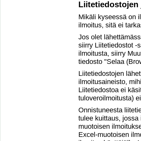
Liitetiedostojen
Mikäli kyseessä on il
ilmoitus, sitä ei tarka
Jos olet lähettämäss
siirry Liitetiedostot
ilmoitusta, siirry Muu
tiedosto "Selaa (Brow
Liitetiedostojen läh
ilmoitusaineisto, mihi
Liitetiedostoa ei käsi
tuloveroilmoitusta) ei
Onnistuneesta liitet
tulee kuittaus, jossa
muotoisen ilmoituksen
Excel-muotoisen ilmo