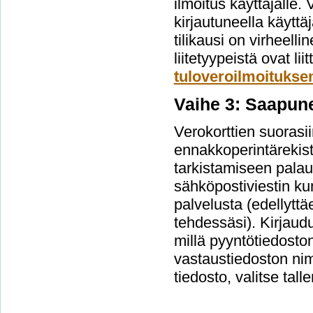
ilmoitus käyttäjälle.
kirjautuneella käyttäj
tilikausi on virheelli
liitetyypeistä ovat l
tuloveroilmoituksen
Vaihe 3: Saapun
Verokorttien suorasi
ennakkoperintärekist
tarkistamiseen palau
sähköpostiviestin kun
palvelusta (edellyttä
tehdessäsi). Kirjaud
millä pyyntötiedosto
vastaustiedoston nim
tiedosto, valitse tall