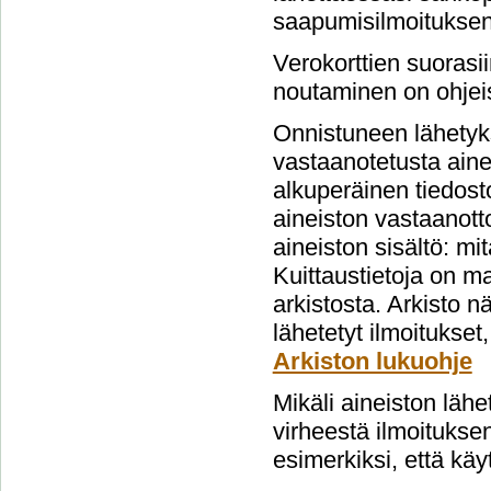
saapumisilmoituksen
Verokorttien suorasi
noutaminen on ohjeis
Onnistuneen lähetyks
vastaanotetusta aine
alkuperäinen tiedost
aineiston vastaanott
aineiston sisältö: mi
Kuittaustietoja on m
arkistosta. Arkisto 
lähetetyt ilmoitukset
Arkiston lukuohje
Mikäli aineiston lähe
virheestä ilmoituksen
esimerkiksi, että käy