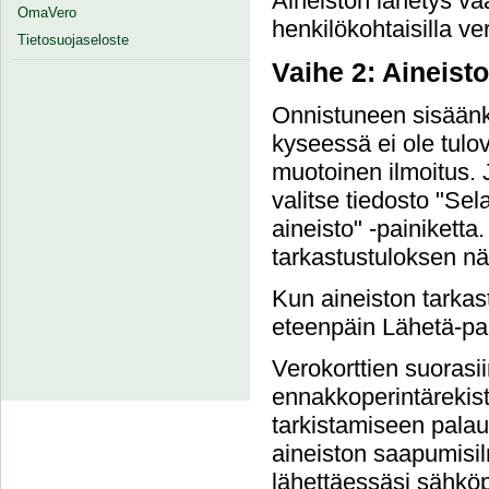
Aineiston lähetys va
OmaVero
henkilökohtaisilla ver
Tietosuojaseloste
Vaihe 2: Aineist
Onnistuneen sisäänki
kyseessä ei ole tulove
muotoinen ilmoitus. 
valitse tiedosto "Sel
aineisto" -painiketta.
tarkastustuloksen nä
Kun aineiston tarkast
eteenpäin Lähetä-pai
Verokorttien suorasi
ennakkoperintärekist
tarkistamiseen palau
aineiston saapumisil
lähettäessäsi sähköpo