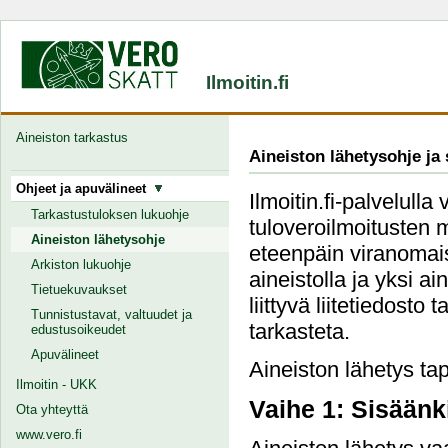
Ilmoitin.fi
Aineiston tarkastus
Aineiston lähetysohje ja
Ohjeet ja apuvälineet
Ilmoitin.fi-palvelulla
Tarkastustuloksen lukuohje
tuloveroilmoitusten 
Aineiston lähetysohje
eteenpäin viranomais
Arkiston lukuohje
aineistolla ja yksi a
Tietuekuvaukset
liittyvä liitetiedosto
Tunnistustavat, valtuudet ja
tarkasteta.
edustusoikeudet
Apuvälineet
Aineiston lähetys tap
Ilmoitin - UKK
Vaihe 1: Sisäänk
Ota yhteyttä
www.vero.fi