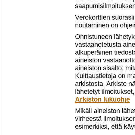
saapumisilmoituksen
Verokorttien suorasi
noutaminen on ohjeis
Onnistuneen lähetyks
vastaanotetusta aine
alkuperäinen tiedost
aineiston vastaanott
aineiston sisältö: mi
Kuittaustietoja on m
arkistosta. Arkisto 
lähetetyt ilmoitukset
Arkiston lukuohje
Mikäli aineiston lähe
virheestä ilmoituksen
esimerkiksi, että käy