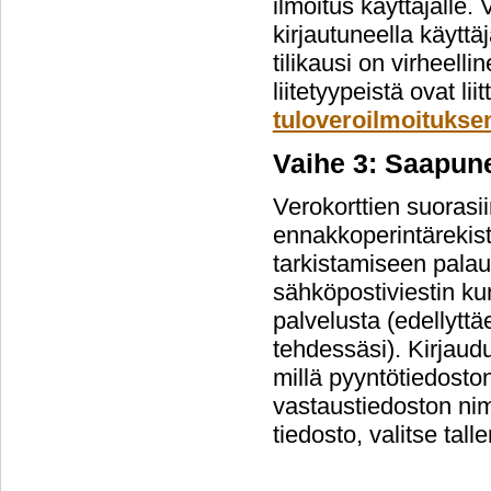
ilmoitus käyttäjälle.
kirjautuneella käyttäj
tilikausi on virheelli
liitetyypeistä ovat l
tuloveroilmoituksen
Vaihe 3: Saapun
Verokorttien suorasi
ennakkoperintärekist
tarkistamiseen palau
sähköpostiviestin kun
palvelusta (edellyttä
tehdessäsi). Kirjaud
millä pyyntötiedosto
vastaustiedoston nim
tiedosto, valitse tall