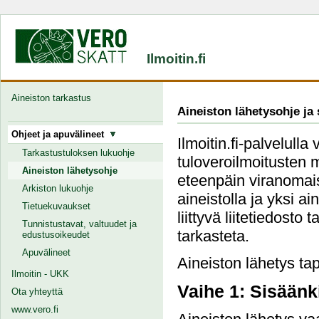
Ilmoitin.fi
Aineiston tarkastus
Aineiston lähetysohje ja
Ohjeet ja apuvälineet
Ilmoitin.fi-palvelulla
Tarkastustuloksen lukuohje
tuloveroilmoitusten 
Aineiston lähetysohje
eteenpäin viranomais
Arkiston lukuohje
aineistolla ja yksi a
Tietuekuvaukset
liittyvä liitetiedosto
Tunnistustavat, valtuudet ja
tarkasteta.
edustusoikeudet
Apuvälineet
Aineiston lähetys tap
Ilmoitin - UKK
Vaihe 1: Sisäänk
Ota yhteyttä
www.vero.fi