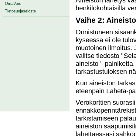
Aineiston lähetys va
OmaVero
henkilökohtaisilla ver
Tietosuojaseloste
Vaihe 2: Aineist
Onnistuneen sisäänki
kyseessä ei ole tulove
muotoinen ilmoitus. 
valitse tiedosto "Sel
aineisto" -painiketta.
tarkastustuloksen nä
Kun aineiston tarkast
eteenpäin Lähetä-pai
Verokorttien suorasi
ennakkoperintärekist
tarkistamiseen palau
aineiston saapumisil
lähettäessäsi sähköpo