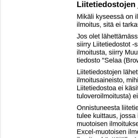
Liitetiedostojen
Mikäli kyseessä on il
ilmoitus, sitä ei tarka
Jos olet lähettämäss
siirry Liitetiedostot
ilmoitusta, siirry Muu
tiedosto "Selaa (Brow
Liitetiedostojen läh
ilmoitusaineisto, mihi
Liitetiedostoa ei käsi
tuloveroilmoitusta) ei
Onnistuneesta liitet
tulee kuittaus, jossa
muotoisen ilmoituksen
Excel-muotoisen ilmo