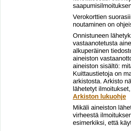
saapumisilmoituksen
Verokorttien suorasi
noutaminen on ohjeis
Onnistuneen lähetyks
vastaanotetusta aine
alkuperäinen tiedost
aineiston vastaanott
aineiston sisältö: mi
Kuittaustietoja on m
arkistosta. Arkisto 
lähetetyt ilmoitukset
Arkiston lukuohje
Mikäli aineiston lähe
virheestä ilmoituksen
esimerkiksi, että käy