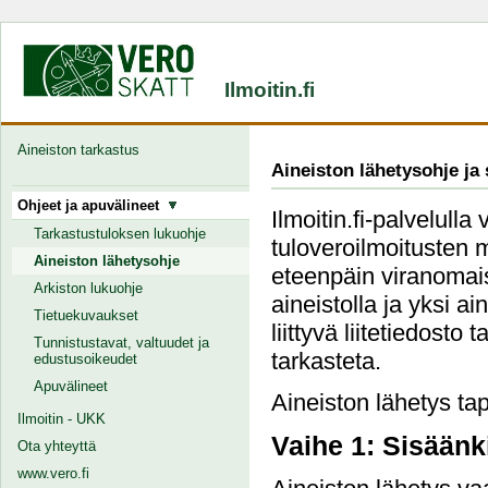
Ilmoitin.fi
Aineiston tarkastus
Aineiston lähetysohje ja
Ohjeet ja apuvälineet
Ilmoitin.fi-palvelulla
Tarkastustuloksen lukuohje
tuloveroilmoitusten 
Aineiston lähetysohje
eteenpäin viranomais
Arkiston lukuohje
aineistolla ja yksi a
Tietuekuvaukset
liittyvä liitetiedosto
Tunnistustavat, valtuudet ja
tarkasteta.
edustusoikeudet
Apuvälineet
Aineiston lähetys tap
Ilmoitin - UKK
Vaihe 1: Sisäänk
Ota yhteyttä
www.vero.fi