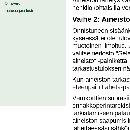
Aineiston lähetys va
OmaVero
henkilökohtaisilla ver
Tietosuojaseloste
Vaihe 2: Aineist
Onnistuneen sisäänki
kyseessä ei ole tulove
muotoinen ilmoitus. 
valitse tiedosto "Sel
aineisto" -painiketta.
tarkastustuloksen nä
Kun aineiston tarkast
eteenpäin Lähetä-pai
Verokorttien suorasi
ennakkoperintärekist
tarkistamiseen palau
aineiston saapumisil
lähettäessäsi sähköpo