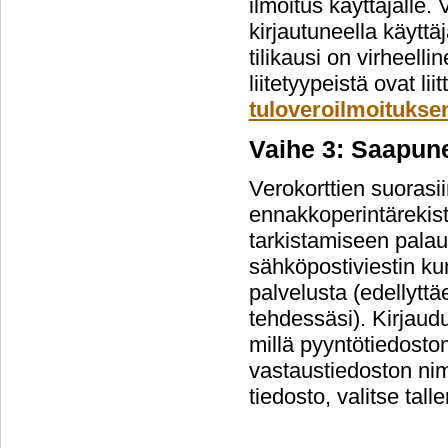
ilmoitus käyttäjälle.
kirjautuneella käyttäj
tilikausi on virheelli
liitetyypeistä ovat l
tuloveroilmoituksen
Vaihe 3: Saapun
Verokorttien suorasi
ennakkoperintärekist
tarkistamiseen palau
sähköpostiviestin kun
palvelusta (edellyttä
tehdessäsi). Kirjaud
millä pyyntötiedosto
vastaustiedoston nim
tiedosto, valitse tall