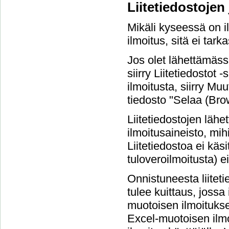
Liitetiedostojen
Mikäli kyseessä on il
ilmoitus, sitä ei tarka
Jos olet lähettämäss
siirry Liitetiedostot
ilmoitusta, siirry Muu
tiedosto "Selaa (Brow
Liitetiedostojen läh
ilmoitusaineisto, mihi
Liitetiedostoa ei käsi
tuloveroilmoitusta) ei
Onnistuneesta liitet
tulee kuittaus, jossa
muotoisen ilmoituksen
Excel-muotoisen ilmo