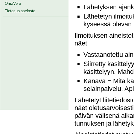
OmaVero
Lähetyksen ajank
Tietosuojaseloste
Lähetetyn ilmoit
kyseessä olevan t
Ilmoituksen aineistot
näet
Vastaanotettu ain
Siirretty käsittely
käsittelyyn. Mahdo
Kanava = Mitä kau
selainpalvelu, Ap
Lähetetyt liitetiedos
näet oletusarvoises
päivän välisenä aikan
tunnuksen ja lähety