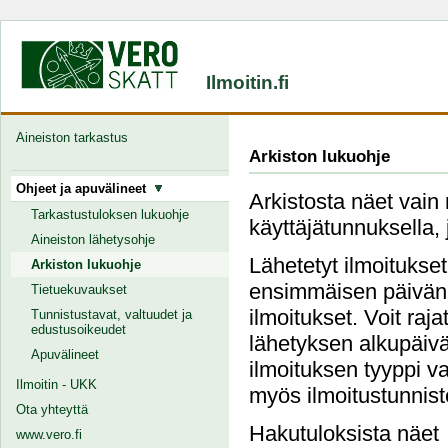
Ilmoitin.fi
Aineiston tarkastus
Arkiston lukuohje
Ohjeet ja apuvälineet
Arkistosta näet vain 
Tarkastustuloksen lukuohje
käyttäjätunnuksella, 
Aineiston lähetysohje
Lähetetyt ilmoitukse
Arkiston lukuohje
ensimmäisen päivän j
Tietuekuvaukset
ilmoitukset. Voit raj
Tunnistustavat, valtuudet ja
edustusoikeudet
lähetyksen alkupäivä
Apuvälineet
ilmoituksen tyyppi va
Ilmoitin - UKK
myös ilmoitustunnist
Ota yhteyttä
Hakutuloksista näet
www.vero.fi