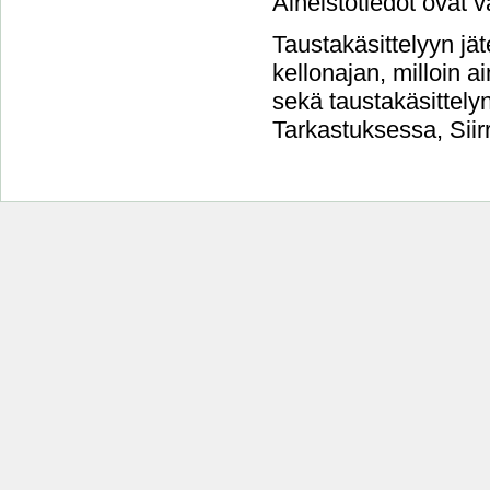
Aineistotiedot ovat v
Taustakäsittelyyn jät
kellonajan, milloin a
sekä taustakäsittelyn 
Tarkastuksessa, Siirr