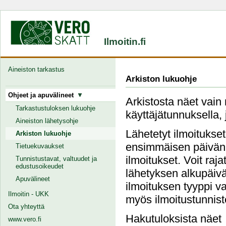
Ilmoitin.fi
Aineiston tarkastus
Arkiston lukuohje
Ohjeet ja apuvälineet
Arkistosta näet vain 
Tarkastustuloksen lukuohje
käyttäjätunnuksella, 
Aineiston lähetysohje
Lähetetyt ilmoitukse
Arkiston lukuohje
ensimmäisen päivän j
Tietuekuvaukset
ilmoitukset. Voit raj
Tunnistustavat, valtuudet ja
edustusoikeudet
lähetyksen alkupäivä
Apuvälineet
ilmoituksen tyyppi va
Ilmoitin - UKK
myös ilmoitustunnist
Ota yhteyttä
Hakutuloksista näet
www.vero.fi