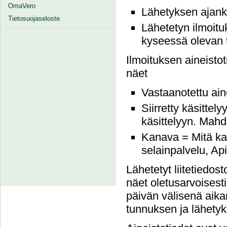
OmaVero
Lähetyksen ajank
Tietosuojaseloste
Lähetetyn ilmoit
kyseessä olevan t
Ilmoituksen aineistot
näet
Vastaanotettu ain
Siirretty käsittely
käsittelyyn. Mahdo
Kanava = Mitä kau
selainpalvelu, Ap
Lähetetyt liitetiedos
näet oletusarvoises
päivän välisenä aikan
tunnuksen ja lähety