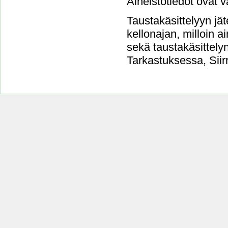
Aineistotiedot ovat v
Taustakäsittelyyn jät
kellonajan, milloin a
sekä taustakäsittelyn 
Tarkastuksessa, Siirr