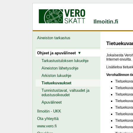
Ilmoitin.fi
Aineiston tarkastus
Tietuekuva
Ohjeet ja apuvälineet
Jokaisesta Veroha
Internet-sivuilta.
Tarkastustuloksen lukuohje
Lisätietoa tietu
Aineiston lähetysohje
Verohallinnon t
Arkiston lukuohje
Tietuekuva
Tietuekuvaukset
Tietuekuva
Tunnistustavat, valtuudet ja
Tietuekuva
edustusoikeudet
Tietuekuva
Apuvälineet
Tietuekuva
Ilmoitin - UKK
Tietuekuva
Ota yhteyttä
Tietuekuva
www.vero.fi
Tietuekuva