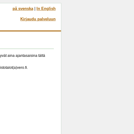
på svenska
|
In English
Kirjaudu palveluun
yvät aina ajantasaisina tältä
totalot(a)vero.fi.