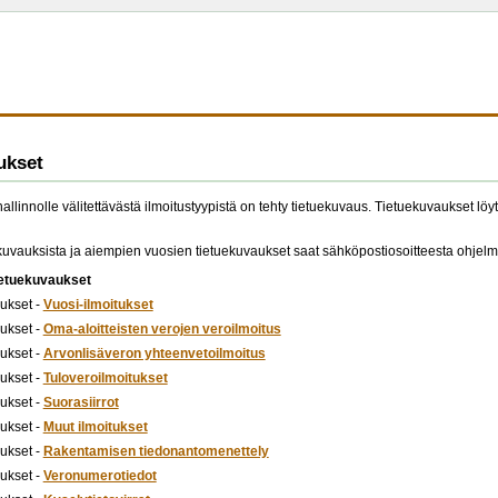
ukset
llinnolle välitettävästä ilmoitustyypistä on tehty tietuekuvaus. Tietuekuvaukset löyt
ekuvauksista ja aiempien vuosien tietuekuvaukset saat sähköpostiosoitteesta ohjelmis
ietuekuvaukset
ukset -
Vuosi-ilmoitukset
ukset -
Oma-aloitteisten verojen veroilmoitus
ukset -
Arvonlisäveron yhteenvetoilmoitus
ukset -
Tuloveroilmoitukset
ukset -
Suorasiirrot
ukset -
Muut ilmoitukset
ukset -
Rakentamisen tiedonantomenettely
ukset -
Veronumerotiedot