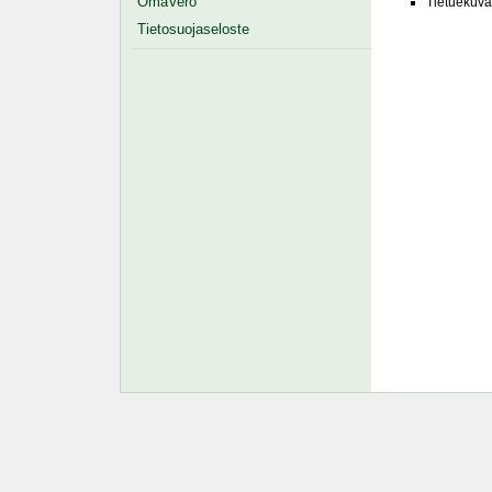
OmaVero
Tietuekuva
Tietosuojaseloste