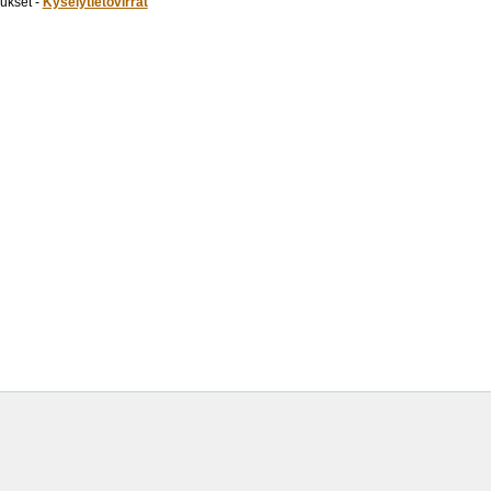
ukset -
Kyselytietovirrat