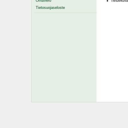
OmaVero
Tietuekuva
Tietosuojaseloste