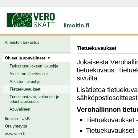
Ilmoitin.fi
Aineiston tarkastus
Tietuekuvaukset
Ohjeet ja apuvälineet
Jokaisesta Verohallin
Tarkastustuloksen lukuohje
tietuekuvaus. Tietuek
Aineiston lähetysohje
sivuilta.
Arkiston lukuohje
Lisätietoa tietuekuv
Tietuekuvaukset
sähköpostiosoitteesta
Tunnistustavat, valtuudet ja
edustusoikeudet
Verohallinnon tiet
Apuvälineet
Ilmoitin - UKK
Tietuekuvaukset 
Ota yhteyttä
Tietuekuvaukset 
www.vero.fi