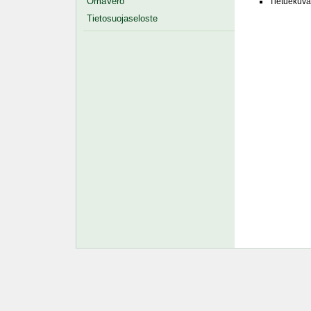
OmaVero
Tietuekuva
Tietosuojaseloste