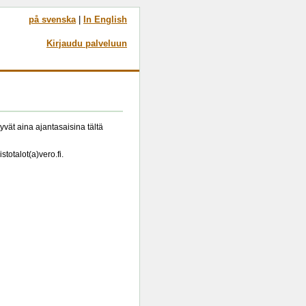
på svenska
|
In English
Kirjaudu palveluun
yvät aina ajantasaisina tältä
totalot(a)vero.fi.