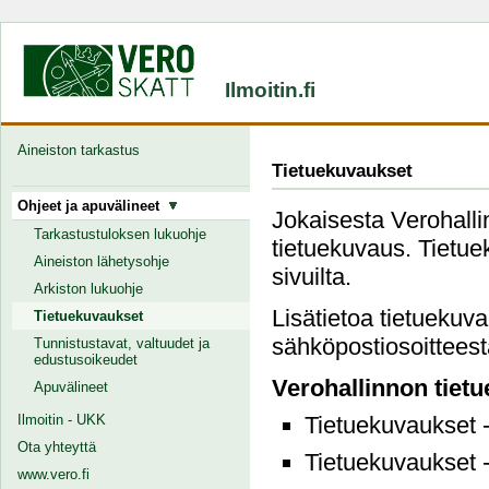
Ilmoitin.fi
Aineiston tarkastus
Tietuekuvaukset
Ohjeet ja apuvälineet
Jokaisesta Verohallin
Tarkastustuloksen lukuohje
tietuekuvaus. Tietuek
Aineiston lähetysohje
sivuilta.
Arkiston lukuohje
Lisätietoa tietuekuv
Tietuekuvaukset
sähköpostiosoitteesta
Tunnistustavat, valtuudet ja
edustusoikeudet
Verohallinnon tiet
Apuvälineet
Ilmoitin - UKK
Tietuekuvaukset 
Ota yhteyttä
Tietuekuvaukset 
www.vero.fi