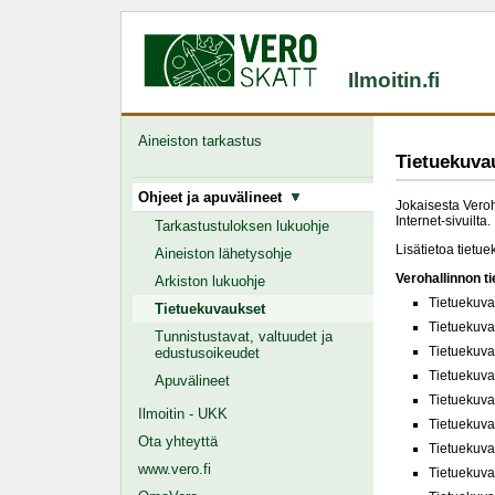
Ilmoitin.fi
Aineiston tarkastus
Tietuekuva
Ohjeet ja apuvälineet
Jokaisesta Veroha
Internet-sivuilta.
Tarkastustuloksen lukuohje
Lisätietoa tietu
Aineiston lähetysohje
Verohallinnon t
Arkiston lukuohje
Tietuekuva
Tietuekuvaukset
Tietuekuva
Tunnistustavat, valtuudet ja
Tietuekuva
edustusoikeudet
Tietuekuva
Apuvälineet
Tietuekuva
Ilmoitin - UKK
Tietuekuva
Ota yhteyttä
Tietuekuva
www.vero.fi
Tietuekuva