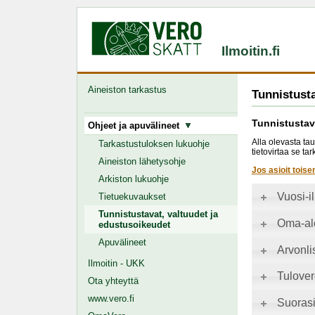
Ilmoitin.fi
Aineiston tarkastus
Tunnistusta
Tunnistustav
Ohjeet ja apuvälineet
Alla olevasta tau
Tarkastustuloksen lukuohje
tietovirtaa se t
Aineiston lähetysohje
Jos asioit toise
Arkiston lukuohje
Vuosi-i
Tietuekuvaukset
Tunnistustavat, valtuudet ja
Oma-alo
edustusoikeudet
Apuvälineet
Arvonli
Ilmoitin - UKK
Tulover
Ota yhteyttä
www.vero.fi
Suorasi