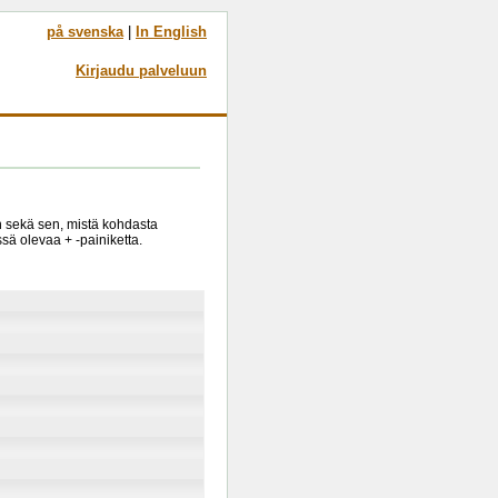
på svenska
|
In English
Kirjaudu palveluun
in sekä sen, mistä kohdasta
sä olevaa + -painiketta.