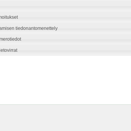
moitukset
amisen tiedonantomenettely
merotiedot
etovirrat