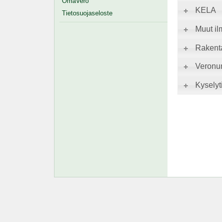
OmaVero
KELA
Tietosuojaseloste
Muut il
Rakent
Veronu
Kyselyti