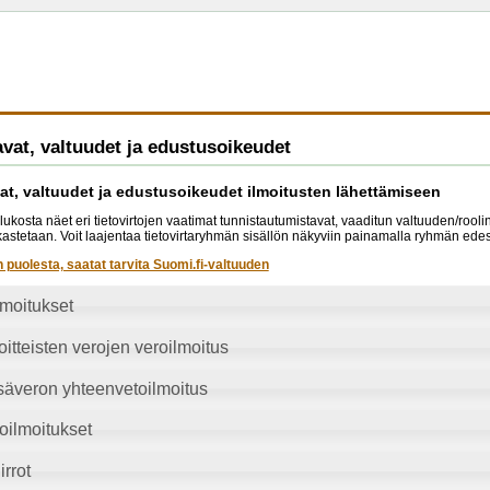
vat, valtuudet ja edustusoikeudet
at, valtuudet ja edustusoikeudet ilmoitusten lähettämiseen
lukosta näet eri tietovirtojen vaatimat tunnistautumistavat, vaaditun valtuuden/rool
arkastetaan. Voit laajentaa tietovirtaryhmän sisällön näkyviin painamalla ryhmän edes
n puolesta, saatat tarvita Suomi.fi-valtuuden
lmoitukset
itteisten verojen veroilmoitus
säveron yhteenvetoilmoitus
oilmoitukset
irrot