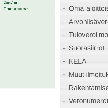
OmaVero
Oma-aloittei
Tietosuojaseloste
Arvonlisäver
Tuloveroilmo
Suorasiirrot
KELA
Muut ilmoitu
Rakentamise
Veronumerot