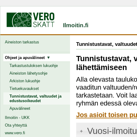
Ilmoitin.fi
Aineiston tarkastus
Tunnistustavat, valtuude
Tunnistustavat, 
Ohjeet ja apuvälineet
lähettämiseen
Tarkastustuloksen lukuohje
Aineiston lähetysohje
Alla olevasta tauluko
Arkiston lukuohje
vaaditun valtuuden/r
Tietuekuvaukset
tarkastetaan. Voit la
Tunnistustavat, valtuudet ja
edustusoikeudet
ryhmän edessä oleva
Apuvälineet
Jos asioit toisen pu
Ilmoitin - UKK
Ota yhteyttä
Vuosi-ilmoit
www.vero.fi