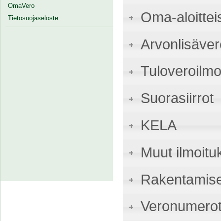
OmaVero
Oma-aloittei
Tietosuojaseloste
Arvonlisäver
Tuloveroilmo
Suorasiirrot
KELA
Muut ilmoitu
Rakentamise
Veronumerot