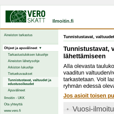
Ilmoitin.fi
Aineiston tarkastus
Tunnistustavat, valtuude
Tunnistustavat, 
Ohjeet ja apuvälineet
lähettämiseen
Tarkastustuloksen lukuohje
Aineiston lähetysohje
Alla olevasta tauluko
Arkiston lukuohje
vaaditun valtuuden/r
Tietuekuvaukset
tarkastetaan. Voit la
Tunnistustavat, valtuudet ja
edustusoikeudet
ryhmän edessä oleva
Apuvälineet
Jos asioit toisen pu
Ilmoitin - UKK
Ota yhteyttä
Vuosi-ilmoit
www.vero.fi