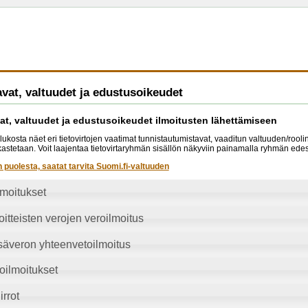
vat, valtuudet ja edustusoikeudet
at, valtuudet ja edustusoikeudet ilmoitusten lähettämiseen
lukosta näet eri tietovirtojen vaatimat tunnistautumistavat, vaaditun valtuuden/rool
arkastetaan. Voit laajentaa tietovirtaryhmän sisällön näkyviin painamalla ryhmän edes
n puolesta, saatat tarvita Suomi.fi-valtuuden
lmoitukset
itteisten verojen veroilmoitus
säveron yhteenvetoilmoitus
oilmoitukset
irrot