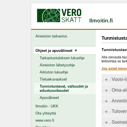
Ilmoitin.fi
Aineiston tarkastus
Tunnistusta
Tunnistustav
Ohjeet ja apuvälineet
Alla olevasta tau
Tarkastustuloksen lukuohje
tietovirtaa se t
Aineiston lähetysohje
Jos asioit toise
Arkiston lukuohje
Vuosi-i
Tietuekuvaukset
Tunnistustavat, valtuudet ja
Oma-alo
edustusoikeudet
Apuvälineet
Arvonli
Ilmoitin - UKK
Tulover
Ota yhteyttä
www.vero.fi
Suorasi