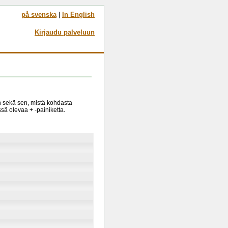
på svenska
|
In English
Kirjaudu palveluun
in sekä sen, mistä kohdasta
sä olevaa + -painiketta.