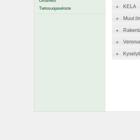
OmaVero
KELA
Tietosuojaseloste
Muut il
Rakent
Veronu
Kyselyti