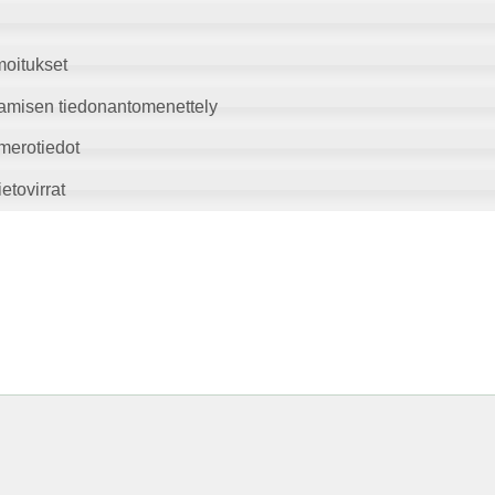
moitukset
amisen tiedonantomenettely
merotiedot
etovirrat